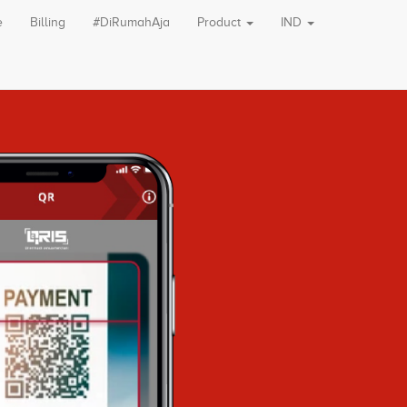
e
Billing
#DiRumahAja
Product
IND