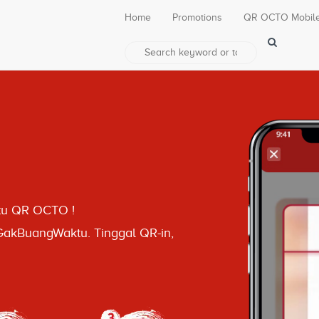
Home
Promotions
QR OCTO Mobil
itu QR OCTO !
akBuangWaktu. Tinggal QR-in,