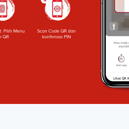
: Pilih Menu
Scan Code QR dan
n QR
konfirmasi PIN