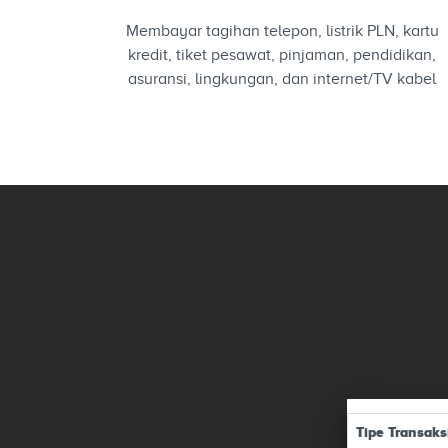
Membayar tagihan telepon, listrik PLN, kartu
kredit, tiket pesawat, pinjaman, pendidikan,
asuransi, lingkungan, dan internet/TV kabel
Tipe Transaks