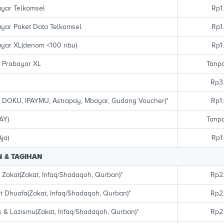
ayar Telkomsel
Rp1
ayar Paket Data Telkomsel
Rp1
ayar XL(denom <100 ribu)
Rp1
t Prabayar XL
Tanpa
Rp3
, DOKU, IPAYMU, Astrapay, Mbayar, Gudang Voucher)*
Rp1
AY)
Tanpa
Aja)
Rp1
 & TAGIHAN
Zakat(Zakat, Infaq/Shadaqoh, Qurban)*
Rp2
 Dhuafa(Zakat, Infaq/Shadaqoh, Qurban)*
Rp2
 & Lazismu(Zakat, Infaq/Shadaqoh, Qurban)*
Rp2