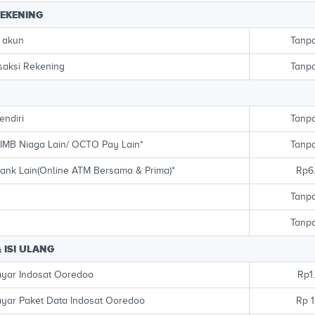
REKENING
i akun
Tanpa
saksi Rekening
Tanpa
endiri
Tanpa
IMB Niaga Lain/ OCTO Pay Lain*
Tanpa
ank Lain(Online ATM Bersama & Prima)*
Rp6
Tanpa
Tanpa
 ISI ULANG
bayar Indosat Ooredoo
Rp1
bayar Paket Data Indosat Ooredoo
Rp 1