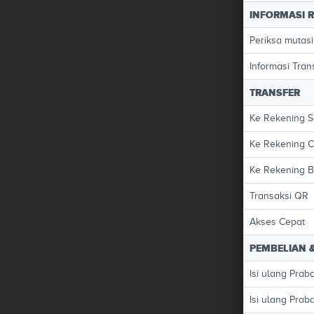
INFORMASI 
Periksa mutas
Informasi Tran
TRANSFER
Ke Rekening S
Ke Rekening C
Ke Rekening B
Transaksi QR
Akses Cepat
PEMBELIAN &
Isi ulang Pra
Isi ulang Pra