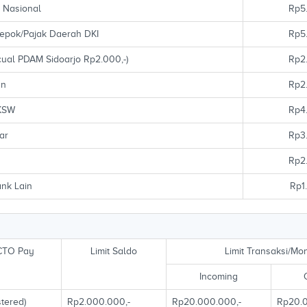
 Nasional
Rp5
epok/Pajak Daerah DKI
Rp5
al PDAM Sidoarjo Rp2.000,-)
Rp2
an
Rp2
UKSW
Rp4
ar
Rp3
Rp2
ank Lain
Rp1
CTO Pay
Limit Saldo
Limit Transaksi/Mo
Incoming
stered)
Rp2.000.000,-
Rp20.000.000,-
Rp20.0