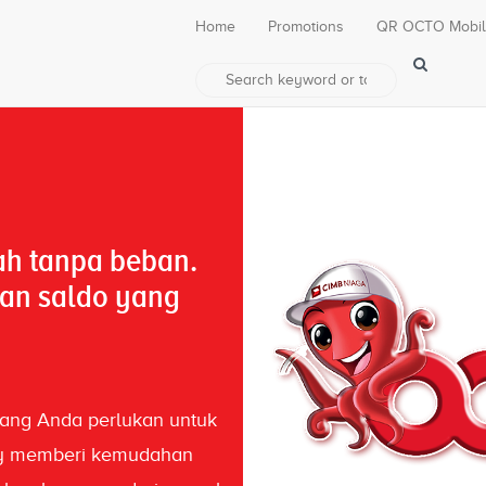
Home
Promotions
QR OCTO Mobi
h tanpa beban.
an saldo yang
ang Anda perlukan untuk
Pay memberi kemudahan