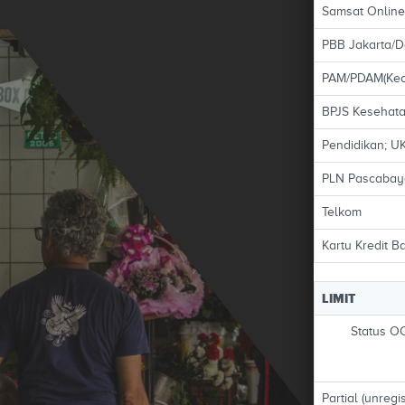
Samsat Online
PBB Jakarta/D
PAM/PDAM(Kecu
BPJS Kesehat
Pendidikan; 
PLN Pascabay
Telkom
Kartu Kredit B
LIMIT
Status O
Partial (unregi