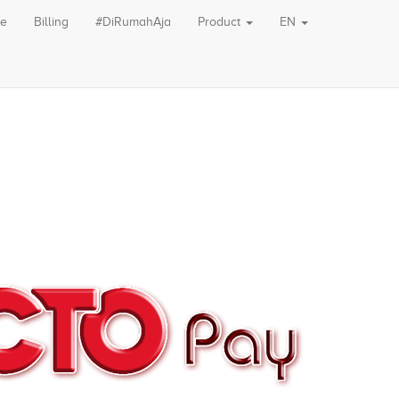
le
Billing
#DiRumahAja
Product
EN