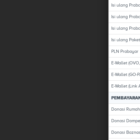
Isi ulang Prab
Isi ulang Prab
Isi ulang Prab
Isi ulang Pake
PLN Prabayar
E-Wallet (OVO
E-Wallet (GO-P
E-Wallet (Link 
PEMBAYARAN
Donasi Rumah 
Donasi Dompet
Donasi Baznas