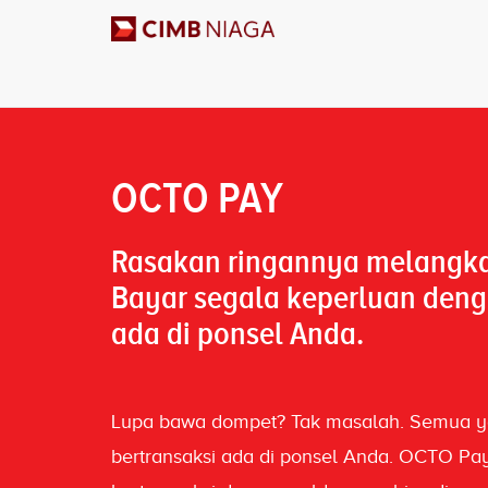
OCTO PAY
Rasakan ringannya melangka
Bayar segala keperluan deng
ada di ponsel Anda.
Lupa bawa dompet? Tak masalah. Semua y
bertransaksi ada di ponsel Anda. OCTO 