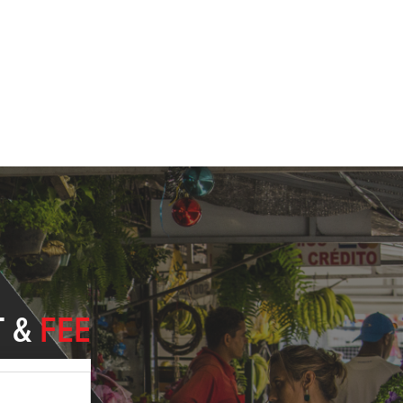
T &
FEE