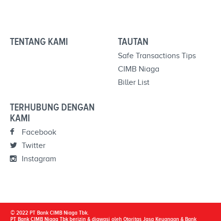
TENTANG KAMI
TAUTAN
Safe Transactions Tips
CIMB Niaga
Biller List
TERHUBUNG DENGAN
KAMI
Facebook
Twitter
Instagram
© 2022 PT Bank CIMB Niaga Tbk.
PT Bank CIMB Niaga Tbk berizin & diawasi oleh Otoritas Jasa Keuangan & Bank