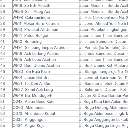
35
W618_Sp Bdr Mlklslh
Jalan Medan – Banda Ace
36
W636_Sim. Mlieg Act
Jalan Medan – Banda Aceh
37
W498_Cokroaminoto
Jl. Hos Cokroaminoto No. 2
38
W511_Mekar Baru Kisaran
Jl. Jend. Ahmad Yani No.5 
39
W513_Protokol Air Joman
Jalan Protokol Lingkungan 
40
W514_Pulau Rakyat
Jalan Lintas Timur Sumate
41
W510_Rahuning
Jl. Lintas Sumatera Dusun
42
W494_Simpang Empat Asahan
Jl. Perintis (Ex Yamaha) 
43
W516_Aek Ledong Asahan
Jl Lintas Sumatera Dusun 
44
W515_Aek Loba Asahan
Jalan Lintas Timur Sumate
45
W512_Budi Utomo Asahan
Jl. Budi Utomo Kel. Mutiara
46
W580_Sm Raja Kisrn
Jl. Sisingamangaraja No. 1
47
W601_Jlnsm Bnt Brt
Jl. Jendral Sudirman No. 1
48
W631_Tlk Dlm Ar Btu
Jl. Sumatera Teluk Dalam 
49
W632_Skrmi Aek Ldog
Jl. Sukaramai Dusun I, Ke
50
W649_Bp. Mandoge/F
Dusun Xii Desa Bandar Pa
51
Q248_Abian Base Kuta
Jl.Raya Kuta Link.Abian Ba
52
Q060_Abianbase
Jl. Raya Dalung Abianbase
53
Q373_Abianbase Kapal
Jl Raya Abianbase Lingk.
54
Q332_Anggungan
Jl Raya Anggungan Luklu
55
Q434_Anyar Kaja
Jl. Raya Canggu Lingk. Any