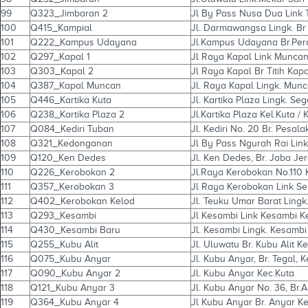
99
Q323_Jimbaran 2
Jl By Pass Nusa Dua Link 
100
Q415_Kampial
Jl. Darmawangsa Lingk. Br
101
Q222_Kampus Udayana
Jl.Kampus Udayana Br.Pera
102
Q297_Kapal 1
Jl Raya Kapal Link Munca
103
Q303_Kapal 2
Jl Raya Kapal Br Titih Kap
104
Q387_Kapal Muncan
Jl. Raya Kapal Lingk. Mun
105
Q446_Kartika Kuta
Jl. Kartika Plaza Lingk. Se
106
Q238_Kartika Plaza 2
Jl.Kartika Plaza Kel.Kuta / 
107
Q084_Kediri Tuban
Jl. Kediri No. 20 Br. Pesal
108
Q321_Kedonganan
Jl By Pass Ngurah Rai Li
109
Q120_Ken Dedes
Jl. Ken Dedes, Br. Jaba Je
110
Q226_Kerobokan 2
Jl.Raya Kerobokan No.110 K
111
Q357_Kerobokan 3
Jl Raya Kerobokan Link S
112
Q402_Kerobokan Kelod
Jl. Teuku Umar Barat Ling
113
Q293_Kesambi
Jl Kesambi Link Kesambi K
114
Q430_Kesambi Baru
Jl. Kesambi Lingk. Kesambi
115
Q255_Kubu Alit
Jl. Uluwatu Br. Kubu Alit 
116
Q075_Kubu Anyar
Jl. Kubu Anyar, Br. Tegal, 
117
Q090_Kubu Anyar 2
Jl. Kubu Anyar Kec.Kuta
118
Q121_Kubu Anyar 3
Jl. Kubu Anyar No. 36, Br.
119
Q364_Kubu Anyar 4
Jl Kubu Anyar Br. Anyar Ke