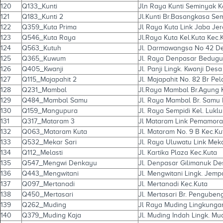
120
Q133_Kunti
Jln Raya Kunti Seminyak K
121
Q183_Kunti 2
Jl.Kunti Br.Basangkasa Sem
122
Q359_Kuta Prima
Jl Raya Kuta Link Jaba Jer
123
Q546_Kuta Raya
Jl.Raya Kuta Kel.Kuta Kec
124
Q563_Kutuh
Jl. Darmawangsa No 42 De
125
Q365_Kuwum
Jl. Raya Denpasar Bedugu
126
Q405_Kwanji
Jl. Panji Lingk. Kwanji Des
127
Q115_Majapahit 2
Jl. Majapahit No. 82 Br Pe
128
Q231_Mambal
Jl.Raya Mambal Br.Agung 
129
Q484_Mambal Samu
Jl. Raya Mambal Br. Samu
130
Q159_Mangupura
Jl. Raya Sempidi Kel. Lukl
131
Q317_Mataram 3
Jl Mataram Link Pemamora
132
Q063_Mataram Kuta
Jl. Mataram No. 9 B Kec.Ku
133
Q532_Mekar Sari
Jl. Raya Uluwatu Link Meka
134
Q112_Melasti
Jl. Kartika Plaza Kec.Kuta
135
Q547_Mengwi Denkayu
Jl. Denpasar Gilimanuk D
136
Q443_Mengwitani
Jl. Mengwitani Lingk. Jem
137
Q097_Mertanadi
Jl. Mertanadi Kec.Kuta
138
Q450_Mertasari
Jl. Mertasari Br. Pengube
139
Q262_Muding
Jl Raya Muding Lingkunga
140
Q379_Muding Kaja
Jl. Muding Indah Lingk. Mu