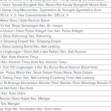
h Desa Keude Bungkah Kec. Muara Bat Keude Bungkaih Muara Batu
 Gamp Ong Meucat Kec. Syamtalira Ar Teungoh Syamtalira Aron
95 Lk. V Jl. Hos Cokroaminoto No. 295 Lk. V
Mekar Baru / Kota Kisaran Barat
Vii Kel. Binjai Serbangan Kec. Air Joman
ra Dusun I Desa Pulau Rakyat Tua, Kec. Pulau Rakyat
 Iv Desa Rahuning/ Kec. Rahuning
Desa Simpang Empat/ Kec. Simpang Empat
Iv Desa Ledong Barat Kec. Aek Ledong
ra Lingkungan I Desa Aek Loba Pekan/ Kec. Aek Kuasan
 /Kec. Kota Kisaran Timur
8 Kec. Kisaran Timur Kota Kel. Kisaran Timur
11 Dan 113 Lingkungan Ii Kel. Bu Bunut Barat Kisaran Barat Kota
Kel. Pulau Maria Kec. Teluk Dalam Pulau Maria Teluk Dalam
l. L Edong Timur Kec. Aek Ledong K Ledong Timur Aek Ledong
sir M Andoge Kecamatan Bandar Pasir Bandar Pasir Mandoge Bandar 
se Kel.Kuta / Kec.Kuta
 Kec. Kuta Utara
 Muncan Desa Kapal Kec. Mengwi
k Kec Mengwi
ar Kaja Kel. Kerobokan Kec. Kuta Utara