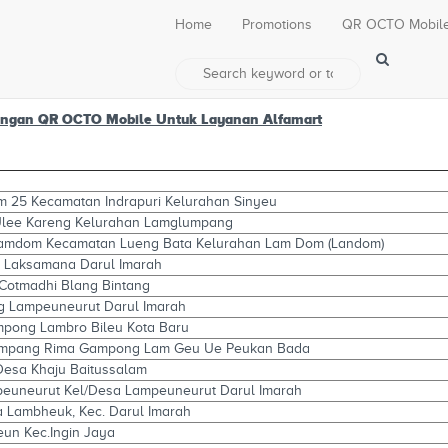
Home
Promotions
QR OCTO Mobil
ggunakan QR OCTO Mobile
ngan QR OCTO Mobile Untuk Layanan Alfamart
m 25 Kecamatan Indrapuri Kelurahan Sinyeu
 Ulee Kareng Kelurahan Lamglumpang
Lamdom Kecamatan Lueng Bata Kelurahan Lam Dom (Landom)
n Laksamana Darul Imarah
 Cotmadhi Blang Bintang
g Lampeuneurut Darul Imarah
mpong Lambro Bileu Kota Baru
 Simpang Rima Gampong Lam Geu Ue Peukan Bada
Desa Khaju Baitussalam
mpeuneurut Kel/Desa Lampeuneurut Darul Imarah
a Lambheuk, Kec. Darul Imarah
un Kec.Ingin Jaya