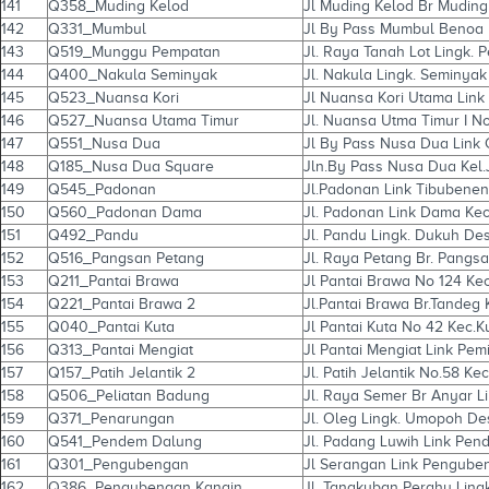
141
Q358_Muding Kelod
Jl Muding Kelod Br Muding
142
Q331_Mumbul
Jl By Pass Mumbul Benoa 
143
Q519_Munggu Pempatan
Jl. Raya Tanah Lot Lingk.
144
Q400_Nakula Seminyak
Jl. Nakula Lingk. Seminyak
145
Q523_Nuansa Kori
Jl Nuansa Kori Utama Link
146
Q527_Nuansa Utama Timur
Jl. Nuansa Utma Timur I No
147
Q551_Nusa Dua
Jl By Pass Nusa Dua Link
148
Q185_Nusa Dua Square
Jln.By Pass Nusa Dua Kel.
149
Q545_Padonan
Jl.Padonan Link Tibubene
150
Q560_Padonan Dama
Jl. Padonan Link Dama Ke
151
Q492_Pandu
Jl. Pandu Lingk. Dukuh De
152
Q516_Pangsan Petang
Jl. Raya Petang Br. Pangs
153
Q211_Pantai Brawa
Jl Pantai Brawa No 124 Ke
154
Q221_Pantai Brawa 2
Jl.Pantai Brawa Br.Tandeg 
155
Q040_Pantai Kuta
Jl Pantai Kuta No 42 Kec.K
156
Q313_Pantai Mengiat
Jl Pantai Mengiat Link Pe
157
Q157_Patih Jelantik 2
Jl. Patih Jelantik No.58 Ke
158
Q506_Peliatan Badung
Jl. Raya Semer Br Anyar Li
159
Q371_Penarungan
Jl. Oleg Lingk. Umopoh D
160
Q541_Pendem Dalung
Jl. Padang Luwih Link Pen
161
Q301_Pengubengan
Jl Serangan Link Pengube
162
Q386_Pengubengan Kangin
Jl. Tangkuban Perahu Ling