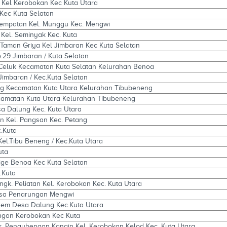
 Kel Kerobokan Kec Kuta Utara
Kec Kuta Selatan
 Pempatan Kel. Munggu Kec. Mengwi
 Kel. Seminyak Kec. Kuta
 Taman Griya Kel Jimbaran Kec Kuta Selatan
.29 Jimbaran / Kuta Selatan
 Celuk Kecamatan Kuta Selatan Kelurahan Benoa
Jimbaran / Kec.Kuta Selatan
ng Kecamatan Kuta Utara Kelurahan Tibubeneng
camatan Kuta Utara Kelurahan Tibubeneng
sa Dalung Kec. Kuta Utara
an Kel. Pangsan Kec. Petang
c.Kuta
Kel.Tibu Beneng / Kec.Kuta Utara
uta
mige Benoa Kec Kuta Selatan
c.Kuta
ngk. Peliatan Kel. Kerobokan Kec. Kuta Utara
esa Penarungan Mengwi
dem Desa Dalung Kec.Kuta Utara
ngan Kerobokan Kec Kuta
k. Pengubengan Kangin Kel. Kerobokan Kelod Kec. Kuta Utara