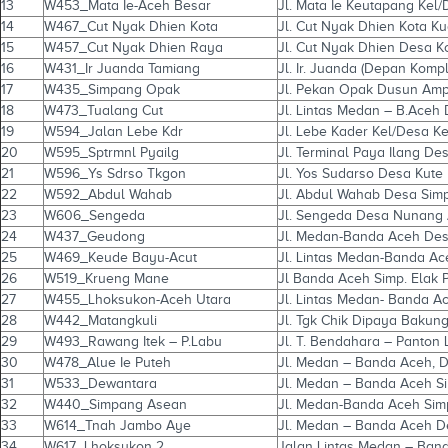
13
W453_Mata Ie-Aceh Besar
Jl. Mata Ie Keutapang Kel
14
W467_Cut Nyak Dhien Kota
Jl. Cut Nyak Dhien Kota K
15
W457_Cut Nyak Dhien Raya
Jl. Cut Nyak Dhien Desa K
16
W431_Ir Juanda Tamiang
Jl. Ir. Juanda (Depan Kom
17
W435_Simpang Opak
Jl. Pekan Opak Dusun Amp
18
W473_Tualang Cut
Jl. Lintas Medan – B.Ace
19
W594_Jalan Lebe Kdr
Jl. Lebe Kader Kel/Desa K
20
W595_Sptrmnl Pyailg
Jl. Terminal Paya Ilang D
21
W596_Ys Sdrso Tkgon
Jl. Yos Sudarso Desa Kute 
22
W592_Abdul Wahab
Jl. Abdul Wahab Desa Sim
23
W606_Sengeda
Jl. Sengeda Desa Nunang 
24
W437_Geudong
Jl. Medan-Banda Aceh Des
25
W469_Keude Bayu-Acut
Jl. Lintas Medan-Banda A
26
W519_Krueng Mane
Jl Banda Aceh Simp. Elak
27
W455_Lhoksukon-Aceh Utara
Jl. Lintas Medan- Banda 
28
W442_Matangkuli
Jl. Tgk Chik Dipaya Bakun
29
W493_Rawang Itek – P.Labu
Jl. T. Bendahara – Panton
30
W478_Alue Ie Puteh
Jl. Medan – Banda Aceh, D
31
W533_Dewantara
Jl. Medan – Banda Aceh 
32
W440_Simpang Asean
Jl. Medan-Banda Aceh Sim
33
W614_Tnah Jambo Aye
Jl. Medan – Banda Aceh D
34
W617_Lhoksukon 2
Jalan Lintas Medan – Ban