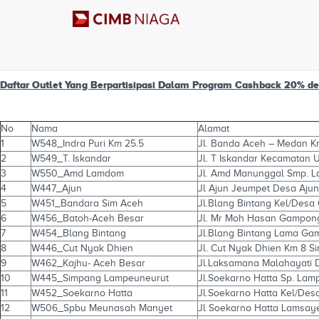
Cashback 20% di Alfamart men
Daftar Outlet Yang Berpartisipasi Dalam
Program Cashback
20% de
No
Nama
Alamat
1
W548_Indra Puri Km 25.5
Jl. Banda Aceh – Medan K
2
W549_T. Iskandar
Jl. T Iskandar Kecamatan
3
W550_Amd Lamdom
Jl. Amd Manunggal Smp. 
4
W447_Ajun
Jl Ajun Jeumpet Desa Aju
5
W451_Bandara Sim Aceh
Jl.Blang Bintang Kel/Desa
6
W456_Batoh-Aceh Besar
Jl. Mr Moh Hasan Gampon
7
W454_Blang Bintang
Jl.Blang Bintang Lama Ga
8
W446_Cut Nyak Dhien
Jl. Cut Nyak Dhien Km 8
9
W462_Kajhu- Aceh Besar
Jl.Laksamana Malahayati 
10
W445_Simpang Lampeuneurut
Jl.Soekarno Hatta Sp. La
11
W452_Soekarno Hatta
Jl.Soekarno Hatta Kel/Des
12
W506_Spbu Meunasah Manyet
Jl Soekarno Hatta Lamsaye