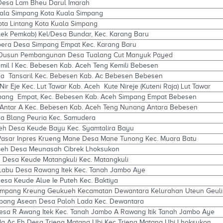
/Desa Lam Bheu Darul Imarah
uala Simpang Kota Kuala Simpang
ota Lintang Kota Kuala Simpang
plek Pemkab) Kel/Desa Bundar, Kec. Karang Baru
era Desa Simpang Empat Kec. Karang Baru
h Dusun Pembangunan Desa Tualang Cut Manyuk Payed
emil I Kec. Bebesen Kab. Aceh Teng Kemili Bebesen
esa Tansaril Kec. Bebesen Kab. Ac Bebesen Bebesen
Nir Eje Kec. Lut Tawar Kab. Aceh Kute Nireje (Kuteni Raja) Lut Tawar
pang Empat, Kec. Bebesen Kab. Aceh Simpang Empat Bebesen
Antar A Kec. Bebesen Kab. Aceh Teng Nunang Antara Bebesen
a Blang Peuria Kec. Samudera
ceh Desa Keude Bayu Kec. Syamtalira Bayu
 Pasar Inpres Krueng Mane Desa Mane Tunong Kec. Muara Batu
Aceh Desa Meunasah Cibrek Lhoksukon
g Desa Keude Matangkuli Kec. Matangkuli
 Labu Desa Rawang Itek Kec. Tanah Jambo Aye
esa Keude Alue Ie Puteh Kec. Baktiya
Simpang Kreung Geukueh Kecamatan Dewantara Kelurahan Uteun Geul
pang Asean Desa Paloh Lada Kec. Dewantara
esa R Awang Itek Kec. Tanah Jambo A Rawang Itik Tanah Jambo Aye
da Ac Eh Desa Trieng Matang Ubi Kec Trieng Matang Ubi Lhoksukon