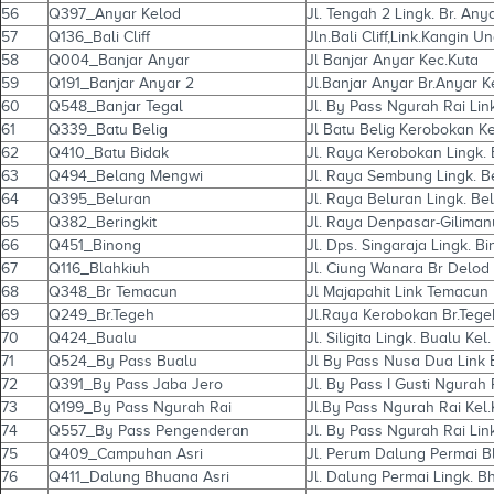
56
Q397_Anyar Kelod
Jl. Tengah 2 Lingk. Br. An
57
Q136_Bali Cliff
Jln.Bali Cliff,Link.Kangin 
58
Q004_Banjar Anyar
Jl Banjar Anyar Kec.Kuta
59
Q191_Banjar Anyar 2
Jl.Banjar Anyar Br.Anyar K
60
Q548_Banjar Tegal
Jl. By Pass Ngurah Rai Li
61
Q339_Batu Belig
Jl Batu Belig Kerobokan K
62
Q410_Batu Bidak
Jl. Raya Kerobokan Lingk. 
63
Q494_Belang Mengwi
Jl. Raya Sembung Lingk. 
64
Q395_Beluran
Jl. Raya Beluran Lingk. Be
65
Q382_Beringkit
Jl. Raya Denpasar-Giliman
66
Q451_Binong
Jl. Dps. Singaraja Lingk. 
67
Q116_Blahkiuh
Jl. Ciung Wanara Br Delod
68
Q348_Br Temacun
Jl Majapahit Link Temacun
69
Q249_Br.Tegeh
Jl.Raya Kerobokan Br.Tege
70
Q424_Bualu
Jl. Siligita Lingk. Bualu Ke
71
Q524_By Pass Bualu
Jl By Pass Nusa Dua Link 
72
Q391_By Pass Jaba Jero
Jl. By Pass I Gusti Ngurah 
73
Q199_By Pass Ngurah Rai
Jl.By Pass Ngurah Rai Kel.
74
Q557_By Pass Pengenderan
Jl. By Pass Ngurah Rai L
75
Q409_Campuhan Asri
Jl. Perum Dalung Permai B
76
Q411_Dalung Bhuana Asri
Jl. Dalung Permai Lingk. B