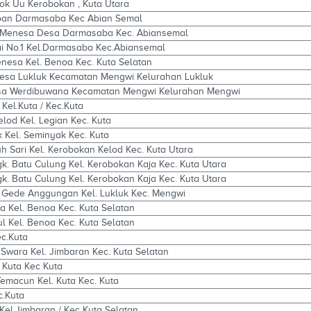
ok Uu Kerobokan , Kuta Utara
oan Darmasaba Kec Abian Semal
. Menesa Desa Darmasaba Kec. Abiansemal
i No.1 Kel.Darmasaba Kec.Abiansemal
nesa Kel. Benoa Kec. Kuta Selatan
Desa Lukluk Kecamatan Mengwi Kelurahan Lukluk
 Desa Werdibuwana Kecamatan Mengwi Kelurahan Mengwi
 Kel.Kuta / Kec.Kuta
Kelod Kel. Legian Kec. Kuta
k Kel. Seminyak Kec. Kuta
h Sari Kel. Kerobokan Kelod Kec. Kuta Utara
ngk. Batu Culung Kel. Kerobokan Kaja Kec. Kuta Utara
ngk. Batu Culung Kel. Kerobokan Kaja Kec. Kuta Utara
. Gede Anggungan Kel. Lukluk Kec. Mengwi
sa Kel. Benoa Kec. Kuta Selatan
ul Kel. Benoa Kec. Kuta Selatan
c.Kuta
 Swara Kel. Jimbaran Kec. Kuta Selatan
 Kuta Kec Kuta
 Temacun Kel. Kuta Kec. Kuta
c.Kuta
 Kel.Jimbaran / Kec Kuta Selatan