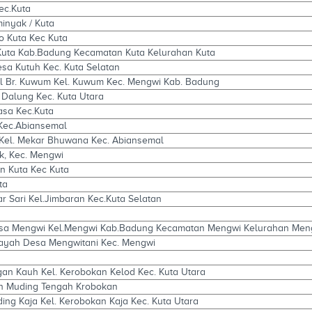
ec.Kuta
inyak / Kuta
o Kuta Kec Kuta
.Kuta Kab.Badung Kecamatan Kuta Kelurahan Kuta
sa Kutuh Kec. Kuta Selatan
l Br. Kuwum Kel. Kuwum Kec. Mengwi Kab. Badung
a Dalung Kec. Kuta Utara
lasa Kec.Kuta
Kec.Abiansemal
 Kel. Mekar Bhuwana Kec. Abiansemal
uk, Kec. Mengwi
n Kuta Kec Kuta
ta
r Sari Kel.Jimbaran Kec.Kuta Selatan
esa Mengwi Kel.Mengwi Kab.Badung Kecamatan Mengwi Kelurahan Men
payah Desa Mengwitani Kec. Mengwi
ngan Kauh Kel. Kerobokan Kelod Kec. Kuta Utara
n Muding Tengah Krobokan
ding Kaja Kel. Kerobokan Kaja Kec. Kuta Utara