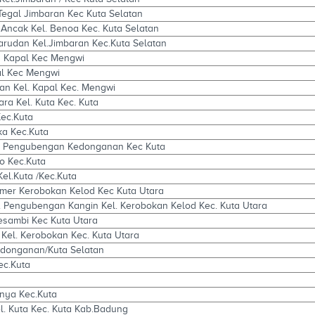
Tegal Jimbaran Kec Kuta Selatan
 Ancak Kel. Benoa Kec. Kuta Selatan
rudan Kel.Jimbaran Kec.Kuta Selatan
n Kapal Kec Mengwi
al Kec Mengwi
can Kel. Kapal Kec. Mengwi
gara Kel. Kuta Kec. Kuta
Kec.Kuta
aka Kec.Kuta
nk Pengubengan Kedonganan Kec Kuta
ro Kec.Kuta
el.Kuta /Kec.Kuta
emer Kerobokan Kelod Kec Kuta Utara
k. Pengubengan Kangin Kel. Kerobokan Kelod Kec. Kuta Utara
esambi Kec Kuta Utara
 Kel. Kerobokan Kec. Kuta Utara
Kedonganan/Kuta Selatan
Kec.Kuta
Anya Kec.Kuta
l. Kuta Kec. Kuta Kab.Badung