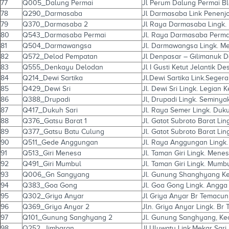
77
Q005_Dalung Permai
Jl Perum Dalung Permai Bl
78
Q290_Darmasaba
Jl Darmasaba Link Penenj
79
Q370_Darmasaba 2
Jl Raya Darmasaba Lingk
80
Q543_Darmasaba Permai
Jl. Raya Darmasaba Perma
81
Q504_Darmawangsa
Jl. Darmawangsa Lingk. Me
82
Q572_Delod Pempatan
Jl Denpasar – Gilimanuk 
83
Q555_Denkayu Delodan
Jl I Gusti Ketut Jelantik
84
Q214_Dewi Sartika
Jl.Dewi Sartika Link.Segera
85
Q429_Dewi Sri
Jl. Dewi Sri Lingk. Legian 
86
Q388_Drupadi
Jl, Drupadi Lingk. Seminya
87
Q417_Dukuh Sari
Jl. Raya Semer Lingk. Duku
88
Q376_Gatsu Barat 1
Jl. Gatot Subroto Barat Li
89
Q377_Gatsu Batu Culung
Jl. Gatot Subroto Barat Li
90
Q511_Gede Anggungan
Jl. Raya Anggungan Lingk
91
Q513_Giri Menesa
Jl. Taman Giri Lingk. Mene
92
Q491_Giri Mumbul
Jl. Taman Giri Lingk. Mumb
93
Q006_Gn Sangyang
Jl. Gunung Shanghyang Ke
94
Q383_Goa Gong
Jl. Goa Gong Lingk. Angga
95
Q302_Griya Anyar
Jl Griya Anyar Br Temacun
96
Q369_Griya Anyar 2
Jln. Griya Anyar Lingk. Br
97
Q101_Gunung Sanghyang 2
Jl. Gunung Sanghyang, Ke
98
Q252_Jimbaran
Jl.Uluwatu Link.Mekar Sari