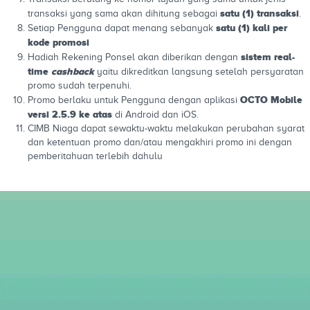
satu (1) transaksi
transaksi yang sama akan dihitung sebagai
.
satu
(1)
kali
per
Setiap Pengguna dapat menang sebanyak
kode promosi
sistem real-
Hadiah Rekening Ponsel akan diberikan dengan
time
cashback
yaitu dikreditkan langsung setelah persyaratan
promo sudah terpenuhi.
OCTO Mobile
Promo berlaku untuk Pengguna dengan aplikasi
versi 2.5.9 ke atas
di Android dan iOS.
CIMB Niaga dapat sewaktu-waktu melakukan perubahan syarat
dan ketentuan promo dan/atau mengakhiri promo ini dengan
pemberitahuan terlebih dahulu