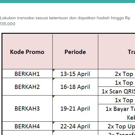
Lakukan transaksi sesuai ketentuan dan dapatkan hadiah hingga Rp
135.000