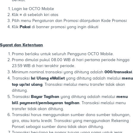
Login ke OCTO Mobile
Klik ≡ di sebelah kiri atas
Pilih menu Pengaturan dan Promosi dilanjutkan Kode Promosi
Pakai
Klik
di banner promosi yang ingin diikuti
Syarat dan Ketentuan
Promo berlaku untuk seluruh Pengguna OCTO Mobile.
Promo dimulai pukul 08.00 WIB di hari pertama periode hingga
23.59 WIB di hari terakhir periode.
000/transaksi
Minimum nominal transaksi yang dihitung adalah
.
Isi Ulang eWallet
menu
Transaksi
yang dihitung adalah melalui
top up/isi ulang
. Transaksi melalui menu transfer tidak akan
dihitung.
Bayar Tagihan
menu
Transaksi
yang dihitung adalah melalui
bill payment/pembayaran tagihan
. Transaksi melalui menu
transfer tidak akan dihitung.
Transaksi harus menggunakan sumber dana sumber tabungan,
giro, atau kartu kredit. Transaksi yang menggunakan Rekening
Ponsel sebagai sumber dana tidak akan dihitung.
Transaksi berulang ke nomor tujuan yang sama untuk jenis