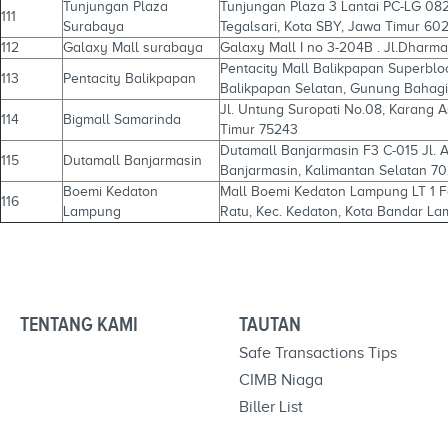
Tunjungan Plaza
Tunjungan Plaza 3 Lantai PC-LG 082
111
Surabaya
Tegalsari, Kota SBY, Jawa Timur 60
112
Galaxy Mall surabaya
Galaxy Mall I no 3-204B . Jl.Dharm
Pentacity Mall Balikpapan Superbl
113
Pentacity Balikpapan
Balikpapan Selatan, Gunung Bahagia
Jl. Untung Suropati No.08, Karang 
114
Bigmall Samarinda
Timur 75243
Dutamall Banjarmasin F3 C-015 Jl. A
115
Dutamall Banjarmasin
Banjarmasin, Kalimantan Selatan 7
Boemi Kedaton
Mall Boemi Kedaton Lampung LT 1 Fo
116
Lampung
Ratu, Kec. Kedaton, Kota Bandar L
TENTANG KAMI
TAUTAN
Safe Transactions Tips
CIMB Niaga
Biller List