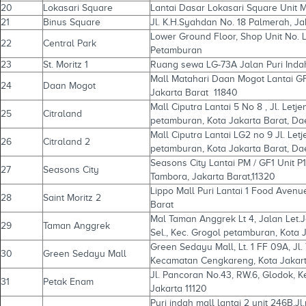
20
Lokasari Square
Lantai Dasar Lokasari Square Unit 
21
Binus Square
Jl. K.H.Syahdan No. 18 Palmerah, Ja
Lower Ground Floor, Shop Unit No. L
22
Central Park
Petamburan
23
St. Moritz 1
Ruang sewa LG-73A Jalan Puri Indah
Mall Matahari Daan Mogot Lantai GF
24
Daan Mogot
Jakarta Barat 11840
Mall Ciputra Lantai 5 No 8 , Jl. Letj
25
Citraland
petamburan, Kota Jakarta Barat, Da
Mall Ciputra Lantai LG2 no 9 Jl. Letj
26
Citraland 2
petamburan, Kota Jakarta Barat, Da
Seasons City Lantai PM / GF1 Unit P10
27
Seasons City
Tambora, Jakarta Barat,11320
Lippo Mall Puri Lantai 1 Food Avenue,
28
Saint Moritz 2
Barat
Mal Taman Anggrek Lt 4, Jalan Let.J
29
Taman Anggrek
Sel., Kec. Grogol petamburan, Kota 
Green Sedayu Mall, Lt. 1 FF 09A, Jl.
30
Green Sedayu Mall
Kecamatan Cengkareng, Kota Jakart
Jl. Pancoran No.43, RW.6, Glodok, K
31
Petak Enam
Jakarta 11120
Puri indah mall lantai 2 unit 246B,