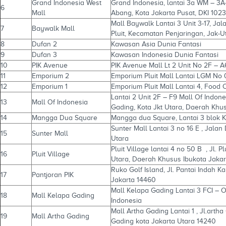
Grand Indonesia West
Grand Indonesia, lantai 3a WM – 3A-1
6
Mall
Abang, Kota Jakarta Pusat, DKI 102
Mall Baywalk Lantai 3 Unit 3-17, Ja
7
Baywalk Mall
Pluit, Kecamatan Penjaringan, Jak-U
8
Dufan 2
Kawasan Asia Dunia Fantasi
9
Dufan 3
Kawasan Indonesia Dunia Fantasi
10
PIK Avenue
PIK Avenue Mall Lt 2 Unit No 2F – A
11
Emporium 2
Emporium Pluit Mall Lantai LGM No 
12
Emporium 1
Emporium Pluit Mall Lantai 4, Food 
Lantai 2 Unit 2F – F9 Mall Of Indones
13
Mall Of Indonesia
Gading, Kota Jkt Utara, Daerah Khu
14
Mangga Dua Square
Mangga dua Square, Lantai 3 blok 
Sunter Mall Lantai 3 no 16 E , Jala
15
Sunter Mall
Utara
Pluit Village lantai 4 no 50 B , Jl. P
16
Pluit Village
Utara, Daerah Khusus Ibukota Jakar
Ruko Golf Island, Jl. Pantai Indah 
17
Pantjoran PIK
Jakarta 14460
Mall Kelapa Gading Lantai 3 FCI – 
18
Mall Kelapa Gading
Indonesia
Mall Artha Gading Lantai 1 , Jl.arth
19
Mall Artha Gading
Gading kota Jakarta Utara 14240