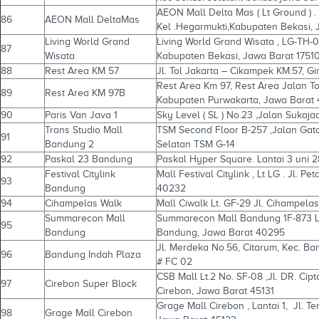
AEON Mall Delta Mas ( Lt Ground ) 
86
AEON Mall DeltaMas
Kel .Hegarmukti,Kabupaten Bekasi, 
Living World Grand
Living World Grand Wisata , LG-TH-0
87
Wisata
Kabupaten Bekasi, Jawa Barat 1751
88
Rest Area KM 57
Jl. Tol Jakarta – Cikampek KM.57, G
Rest Area Km 97, Rest Area Jalan T
89
Rest Area KM 97B
Kabupaten Purwakarta, Jawa Barat 
90
Paris Van Java 1
Sky Level ( SL ) No.23 ,Jalan Sukaj
Trans Studio Mall
TSM Second Floor B-257 ,Jalan Ga
91
Bandung 2
Selatan TSM G-14
92
Paskal 23 Bandung
Paskal Hyper Square. Lantai 3 uni 2
Festival Citylink
Mall Festival Citylink , Lt LG . Jl. 
93
Bandung
40232
94
Cihampelas Walk
Mall Ciwalk Lt. GF-29 Jl. Cihampelas
Summarecon Mall
Summarecon Mall Bandung 1F-873 La
95
Bandung
Bandung, Jawa Barat 40295
Jl. Merdeka No.56, Citarum, Kec. B
96
Bandung Indah Plaza
# FC 02
CSB Mall Lt.2 No. SF-08 ,Jl. DR. Ci
97
Cirebon Super Block
Cirebon, Jawa Barat 45131
Grage Mall Cirebon , Lantai 1, Jl. Te
98
Grage Mall Cirebon