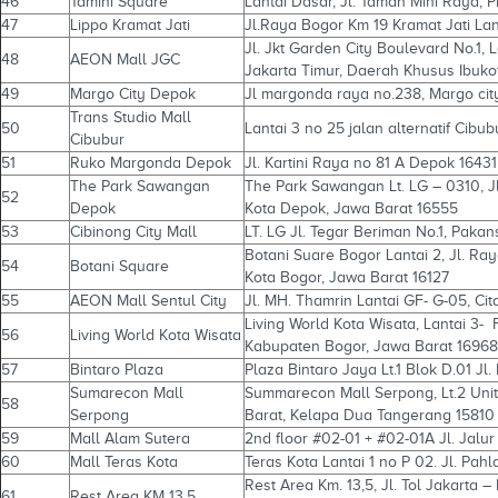
46
Tamini Square
Lantai Dasar, Jl. Taman Mini Raya, P
47
Lippo Kramat Jati
Jl.Raya Bogor Km 19 Kramat Jati Lant
Jl. Jkt Garden City Boulevard No.1, 
48
AEON Mall JGC
Jakarta Timur, Daerah Khusus Ibuko
49
Margo City Depok
Jl margonda raya no.238, Margo city
Trans Studio Mall
50
Lantai 3 no 25 jalan alternatif Cibu
Cibubur
51
Ruko Margonda Depok
Jl. Kartini Raya no 81 A Depok 16431
The Park Sawangan
The Park Sawangan Lt. LG – 0310, Jl
52
Depok
Kota Depok, Jawa Barat 16555
53
Cibinong City Mall
LT. LG Jl. Tegar Beriman No.1, Pakan
Botani Suare Bogor Lantai 2, Jl. R
54
Botani Square
Kota Bogor, Jawa Barat 16127
55
AEON Mall Sentul City
Jl. MH. Thamrin Lantai GF- G-05, Ci
Living World Kota Wisata, Lantai 3- 
56
Living World Kota Wisata
Kabupaten Bogor, Jawa Barat 16968
57
Bintaro Plaza
Plaza Bintaro Jaya Lt.1 Blok D.01 Jl
Sumarecon Mall
Summarecon Mall Serpong, Lt.2 Uni
58
Serpong
Barat, Kelapa Dua Tangerang 15810
59
Mall Alam Sutera
2nd floor #02-01 + #02-01A Jl. Jalu
60
Mall Teras Kota
Teras Kota Lantai 1 no P 02. Jl. Pa
Rest Area Km. 13,5, Jl. Tol Jakarta
61
Rest Area KM 13,5