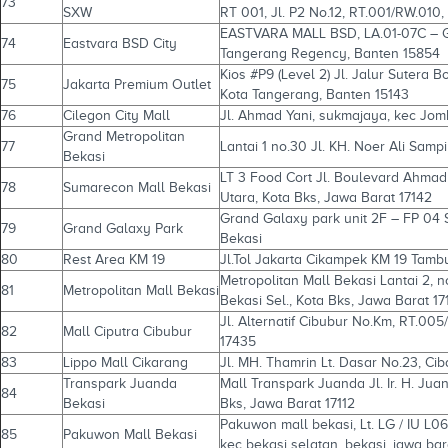
73
SXW
RT 001, Jl. P2 No.12, RT.001/RW.010
EASTVARA MALL BSD, LA.01-07C – Gr
74
Eastvara BSD City
Tangerang Regency, Banten 15854
Kios #P9 (Level 2) Jl. Jalur Sutera
75
Jakarta Premium Outlet
Kota Tangerang, Banten 15143
76
Cilegon City Mall
Jl. Ahmad Yani, sukmajaya, kec Jom
Grand Metropolitan
77
Lantai 1 no.30 Jl. KH. Noer Ali Samp
Bekasi
LT 3 Food Cort Jl. Boulevard Ahma
78
Sumarecon Mall Bekasi
Utara, Kota Bks, Jawa Barat 17142
Grand Galaxy park unit 2F – FP 04 
79
Grand Galaxy Park
Bekasi
80
Rest Area KM 19
Jl.Tol Jakarta Cikampek KM 19 Tamb
Metropolitan Mall Bekasi Lantai 2, n
81
Metropolitan Mall Bekasi
Bekasi Sel., Kota Bks, Jawa Barat 17
Jl. Alternatif Cibubur No.Km, RT.005
82
Mall Ciputra Cibubur
17435
83
Lippo Mall Cikarang
Jl. MH. Thamrin Lt. Dasar No.23, Cib
Transpark Juanda
Mall Transpark Juanda Jl. Ir. H. Ju
84
Bekasi
Bks, Jawa Barat 17112
Pakuwon mall bekasi, Lt. LG / I
85
Pakuwon Mall Bekasi
kec bekasi selatan, bekasi, jawa ba