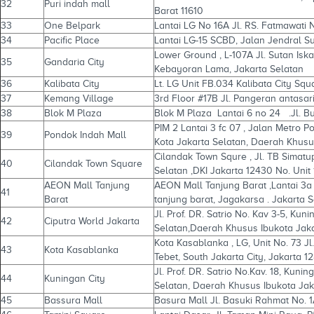
32
Puri indah mall
Barat 11610
33
One Belpark
Lantai LG No 16A Jl. RS. Fatmawati N
34
Pacific Place
Lantai LG-15 SCBD, Jalan Jendral S
Lower Ground , L-107A Jl. Sutan I
35
Gandaria City
Kebayoran Lama, Jakarta Selatan
36
Kalibata City
Lt. LG Unit FB.034 Kalibata City Squ
37
Kemang Village
3rd Floor #17B Jl. Pangeran antasar
38
Blok M Plaza
Blok M Plaza Lantai 6 no 24 .Jl. B
PIM 2 Lantai 3 fc 07 , Jalan Metro Po
39
Pondok Indah Mall
Kota Jakarta Selatan, Daerah Khusu
Cilandak Town Squre , Jl. TB Simatu
40
Cilandak Town Square
Selatan ,DKI Jakarta 12430 No. Unit
AEON Mall Tanjung
AEON Mall Tanjung Barat ,Lantai 3a
41
Barat
tanjung barat, Jagakarsa . Jakarta 
Jl. Prof. DR. Satrio No. Kav 3-5, Kun
42
Ciputra World Jakarta
Selatan,Daerah Khusus Ibukota Jak
Kota Kasablanka , LG, Unit No. 73 
43
Kota Kasablanka
Tebet, South Jakarta City, Jakarta 1
Jl. Prof. DR. Satrio No.Kav. 18, Kun
44
Kuningan City
Selatan, Daerah Khusus Ibukota Jak
45
Bassura Mall
Basura Mall Jl. Basuki Rahmat No. 1