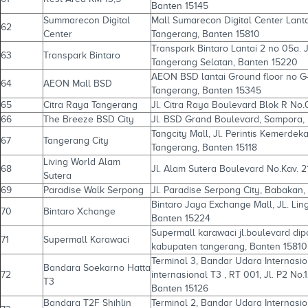
Banten 15145
Summarecon Digital
Mall Sumarecon Digital Center Lant
62
Center
Tangerang, Banten 15810
Transpark Bintaro Lantai 2 no 05a. Jl
63
Transpark Bintaro
Tangerang Selatan, Banten 15220
AEON BSD lantai Ground floor no G
64
AEON Mall BSD
Tangerang, Banten 15345
65
Citra Raya Tangerang
Jl. Citra Raya Boulevard Blok R No.
66
The Breeze BSD City
Jl. BSD Grand Boulevard, Sampora,
Tangcity Mall, Jl. Perintis Kemerde
67
Tangerang City
Tangerang, Banten 15118
Living World Alam
68
Jl. Alam Sutera Boulevard No.Kav. 
Sutera
69
Paradise Walk Serpong
Jl. Paradise Serpong City, Babakan,
Bintaro Jaya Exchange Mall, JL. Li
70
Bintaro Xchange
Banten 15224
Supermall karawaci jl.boulevard di
71
Supermall Karawaci
kabupaten tangerang, Banten 15810
Terminal 3, Bandar Udara Internasi
Bandara Soekarno Hatta
72
internasional T3 , RT 001, Jl. P2 No
T3
Banten 15126
Bandara T2F Shihlin
Terminal 2, Bandar Udara Internas