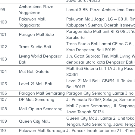
Jawa Barat 45123
Ambarukmo Plaza
99
Lantai 3 B5 Plaza Ambarukmo Taman
Yogyakarta
Pakuwon Mall
Pakuwon Mall Jogja , LG – 08 Jl. Ri
100
Yogyakarta
Kabupaten Sleman, Daerah Istimew
Paragon Solo Mall unit RFKi-08 Jl 
101
Paragon Mall Solo
Surakarta
Trans Studio Bali Lantai GF no G-6 
102
Trans Studio Bali
Kota Denpasar, Bali 80119
Living World Denpasar
Jln. Gatot Subroto Tim, Mall Living W
103
Bali
denpasar utara kota Denpasar Bali
Mall Bali Galeria Lt. 1 TA Jl By Pas
104
Mal Bali Galeria
80361
Level 21 Mall Bali GF#54 Jl. Teuku 
105
Level 21 Mall Bali
Bali 80113
106
Paragon Mall Semarang
Paragon City Semarang Lantai 3 no
107
DP Mall Semarang
Jl. Pemuda No.150, Sekayu, Semara
Mall Ciputra Semarang , Jl. Simpan
108
Mall Ciputra Semarang
Jawa Tengah 50134
Queen City Mall , Lantai 2, Unit tok
109
Queen City Mall
Tengah, Kota Semarang, Jawa Teng
110
Pakuwon Mall Surabaya
Jl. Puncak indah lontar no.2 Lt.B1 no