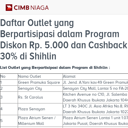
Daftar Outlet yang
Berpartisipasi dalam Program
Diskon Rp. 5.000 dan Cashback
30% di Shihlin
List Outlet yang Berpartisipasi dalam Program di Shihlin :
No
Nama Outlet
Alamat
1
Green Pramuka Square
Jl. Jend. A.Yani kav.49 Green Pramu
2
Senayan City
Senayan City Mall, Lantai 5 no FA-20
Kitchen Avenue no C10, Jl. Salemba 
3
Rs. St Carolus
Daerah Khusus Ibukota Jakarta 104
LT 3 No 340C Jl. Asia Afrika No.8, 
4
Plaza Senayan
Daerah Khusus Ibukota Jakarta 102
Plaza Atrium Senen /
Plaza Atrium Senen Lantai 1 unit 1.0
5
Millenium Mall
Jakarta Pusat, Daerah Khusus Ibuko