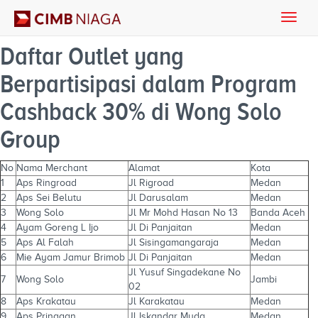
Toggle
naviga
Daftar Outlet yang
Berpartisipasi dalam Program
Cashback 30% di Wong Solo
Group
No
Nama Merchant
Alamat
Kota
1
Aps Ringroad
Jl Rigroad
Medan
2
Aps Sei Belutu
Jl Darusalam
Medan
3
Wong Solo
Jl Mr Mohd Hasan No 13
Banda Aceh
4
Ayam Goreng L Ijo
Jl Di Panjaitan
Medan
5
Aps Al Falah
Jl Sisingamangaraja
Medan
6
Mie Ayam Jamur Brimob
Jl Di Panjaitan
Medan
Jl Yusuf Singadekane No
7
Wong Solo
Jambi
02
8
Aps Krakatau
Jl Karakatau
Medan
9
Aps Pringgan
Jl Iskandar Muda
Medan