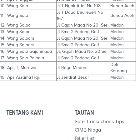
10
Wong Solo
Jl T Nyak Arief No 108
Banda Aceh
Jl T Daud Beureueh No
11
Wong Solo
Banda Aceh
167
12
Wong Soloq
Jl Gajah Mada No 20 Sei
Medan
13
Wong Soloq
Jl Sma 2 Padang Golf
Medan
14
Wong Soloqrs
Jl Gajah Mada No 20 Sei
Medan
15
Wong Soloqrs
Jl Sma 2 Padang Golf
Medan
16
Wong Solo Gajahmada
Jl. Gajah Mada No. 20 Sei
Medan
17
Wong Solo Polonia
Jl Sma 2 Padang Golf
Medan
Deli
18
Aps Tj Morawa
Jl Raya Medan
Serdang
19
Aps Asrama Haji
Jl Jendral Besar
Medan
TENTANG KAMI
TAUTAN
Safe Transactions Tips
CIMB Niaga
Biller List