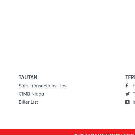
TAUTAN
TER
Safe Transactions Tips
F
CIMB Niaga
T
Biller List
I