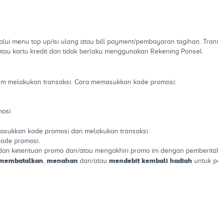
alui menu top up/isi ulang atau bill payment/pembayaran tagihan. Trans
tau kartu kredit dan tidak berlaku menggunakan Rekening Ponsel.
m melakukan transaksi. Cara memasukkan kode promosi:
mosi
masukkan kode promosi dan melakukan transaksi.
kode promosi.
an ketentuan promo dan/atau mengakhiri promo ini dengan pemberitah
membatalkan
menahan
mendebit kembali hadiah
,
dan/atau
untuk pe