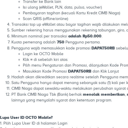
Transfer ke Bank lain
Isi ulang (eWallet, PLN, data, pulsa, voucher)
Pembayaran tagihan (kecuali Kartu Kredit CIMB Niaga)
Scan QRIS (offline/online)
Transaksi top up eWallet atau bayar tagihan wajib dilakukan mel
Sumber rekening harus menggunakan rekening tabungan, giro, a
adalah Rp50.000
Minimum nominal per transaksi
.
750
Kuota pemenang adalah
Pengguna pertama.
DAPAT50RB
Pengguna wajib memasukkan kode promosi
sebelu
Login ke OCTO Mobile
Klik ≡ di sebelah kiri atas
Pilih menu Pengaturan dan Promosi, dilanjutkan Kode Pro
DAPAT50RB
Masukkan Kode Promosi
dan Klik Lanjut
Hadiah akan dikreditkan secara realtime setelah Pengguna me
Satu Pengguna hanya dapat menang sebanyak satu (1) kali per 
CIMB Niaga dapat sewaktu-waktu melakukan perubahan syarat d
menolak memberikan
PT Bank CIMB Niaga Tbk (Bank) berhak
,
lainnya yang menyalahi syarat dan ketentuan program.
Lupa User ID OCTO Mobile?
1. Pilih Lupa User ID di halaman Login