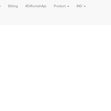
e
Billing
#DiRumahAja
Product
IND