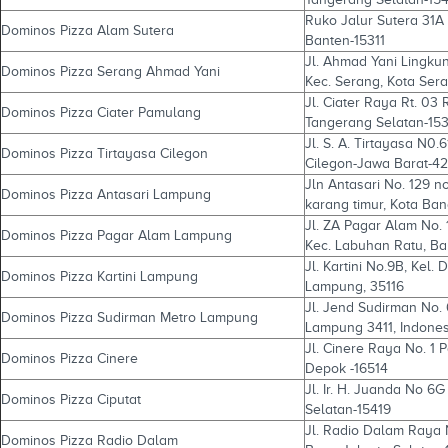
Ruko Jalur Sutera 31A 
Dominos Pizza Alam Sutera
Banten-15311
Jl. Ahmad Yani Lingku
Dominos Pizza Serang Ahmad Yani
Kec. Serang, Kota Ser
Jl. Ciater Raya Rt. 03 
Dominos Pizza Ciater Pamulang
Tangerang Selatan-15
Jl. S. A. Tirtayasa N0
Dominos Pizza Tirtayasa Cilegon
Cilegon-Jawa Barat-4
Jln Antasari No. 129 n
Dominos Pizza Antasari Lampung
karang timur, Kota Ba
Jl. ZA Pagar Alam No. 
Dominos Pizza Pagar Alam Lampung
Kec. Labuhan Ratu, B
Jl. Kartini No.9B, Kel.
Dominos Pizza Kartini Lampung
Lampung, 35116
Jl. Jend Sudirman No. 
Dominos Pizza Sudirman Metro Lampung
Lampung 3411, Indones
Jl. Cinere Raya No. 1 P
Dominos Pizza Cinere
Depok -16514
Jl. Ir. H. Juanda No 6
Dominos Pizza Ciputat
Selatan-15419
Jl. Radio Dalam Raya 
Dominos Pizza Radio Dalam