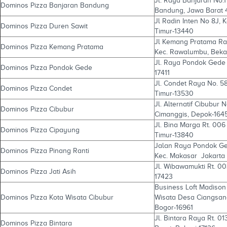
Jl. Raya Banjaran No.
Dominos Pizza Banjaran Bandung
Bandung, Jawa Barat
Jl Radin Inten No 8J, 
Dominos Pizza Duren Sawit
Timur-13440
Jl Kemang Pratama Ray
Dominos Pizza Kemang Pratama
Kec. Rawalumbu, Bekas
Jl. Raya Pondok Gede K
Dominos Pizza Pondok Gede
17411
Jl. Condet Raya No. 58
Dominos Pizza Condet
Timur-13530
Jl. Alternatif Cibubur 
Dominos Pizza Cibubur
Cimanggis, Depok-164
Jl. Bina Marga Rt. 006
Dominos Pizza Cipayung
Timur-13840
Jalan Raya Pondok Gede
Dominos Pizza Pinang Ranti
Kec. Makasar Jakarta
Jl. Wibawamukti Rt. 003
Dominos Pizza Jati Asih
17423
Business Loft Madison
Dominos Pizza Kota Wisata Cibubur
Wisata Desa Ciangsana,
Bogor-16961
Jl. Bintara Raya Rt. 01
Dominos Pizza Bintara