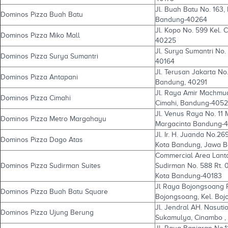
Jl. Buah Batu No. 163,
Dominos Pizza Buah Batu
Bandung-40264
Jl. Kopo No. 599 Kel.
Dominos Pizza Miko Mall
40225
Jl. Surya Sumantri No
Dominos Pizza Surya Sumantri
40164
Jl. Terusan Jakarta No
Dominos Pizza Antapani
Bandung, 40291
Jl. Raya Amir Machmud
Dominos Pizza Cimahi
Cimahi, Bandung-405
Jl. Venus Raya No. 11 
Dominos Pizza Metro Margahayu
Margacinta Bandung-
Jl. Ir. H. Juanda No.2
Dominos Pizza Dago Atas
Kota Bandung, Jawa B
Commercial Area Lanta
Dominos Pizza Sudirman Suites
Sudirman No. 588 Rt. 
Kota Bandung-40183
Jl Raya Bojongsoang R
Dominos Pizza Buah Batu Square
Bojongsoang, Kel. Bo
Jl. Jendral AH. Nasuti
Dominos Pizza Ujung Berung
Sukamulya, Cinambo ,