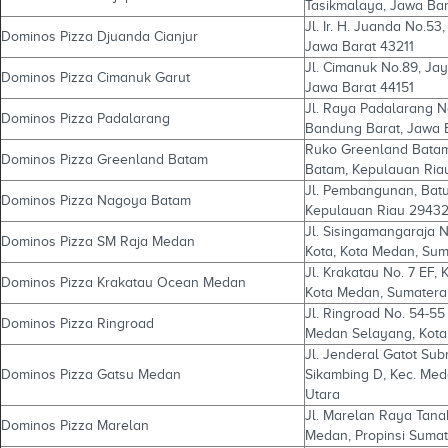
Tasikmalaya, Jawa Bar
Jl. Ir. H. Juanda No.53
Dominos Pizza Djuanda Cianjur
Jawa Barat 43211
Jl. Cimanuk No.89, Jay
Dominos Pizza Cimanuk Garut
Jawa Barat 44151
Jl. Raya Padalarang N
Dominos Pizza Padalarang
Bandung Barat, Jawa 
Ruko Greenland Batam C
Dominos Pizza Greenland Batam
Batam, Kepulauan Ria
Jl. Pembangunan, Batu 
Dominos Pizza Nagoya Batam
Kepulauan Riau 2943
Jl. Sisingamangaraja N
Dominos Pizza SM Raja Medan
Kota, Kota Medan, Sum
Jl. Krakatau No. 7 EF, 
Dominos Pizza Krakatau Ocean Medan
Kota Medan, Sumatera 
Jl. Ringroad No. 54-
Dominos Pizza Ringroad
Medan Selayang, Kota
Jl. Jenderal Gatot Sub
Dominos Pizza Gatsu Medan
Sikambing D, Kec. Med
Utara
Jl. Marelan Raya Tan
Dominos Pizza Marelan
Medan, Propinsi Sumat