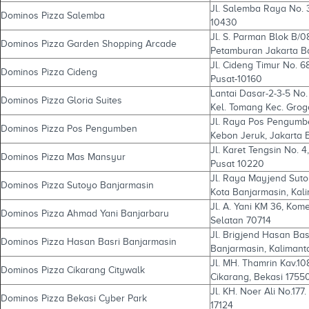
Jl. Salemba Raya No. 3
Dominos Pizza Salemba
10430
Jl. S. Parman Blok B/0
Dominos Pizza Garden Shopping Arcade
Petamburan Jakarta Ba
Jl. Cideng Timur No. 6
Dominos Pizza Cideng
Pusat-10160
Lantai Dasar-2-3-5 No. 
Dominos Pizza Gloria Suites
Kel. Tomang Kec. Grog
Jl. Raya Pos Pengumbe
Dominos Pizza Pos Pengumben
Kebon Jeruk, Jakarta 
Jl. Karet Tengsin No. 
Dominos Pizza Mas Mansyur
Pusat 10220
Jl. Raya Mayjend Suto
Dominos Pizza Sutoyo Banjarmasin
Kota Banjarmasin, Kal
Jl. A. Yani KM 36, Kom
Dominos Pizza Ahmad Yani Banjarbaru
Selatan 70714
Jl. Brigjend Hasan Ba
Dominos Pizza Hasan Basri Banjarmasin
Banjarmasin, Kalimant
Jl. MH. Thamrin Kav.10
Dominos Pizza Cikarang Citywalk
Cikarang, Bekasi 1755
Jl. KH. Noer Ali No.17
Dominos Pizza Bekasi Cyber Park
17124