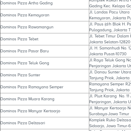
Komplek Rukan Artha G
Dominos Pizza Artha Gading
Gading Kec. Kelapa Ga
Jl. Landas Pacu Utara 
Dominos Pizza Kemayoran
Kemayoran, Jakarta P
Jl. Paus (d/h Blok H. P
Dominos Pizza Rawamangun
Pulogadung, Jakarta T
Jl. Tebet Timur Dalam 
Dominos Pizza Tebet
Jakarta Selatan-12820
Jl. H. Samanhudi No. 
Dominos Pizza Pasar Baru
Jakarta Pusat-10730
Jl Raya Teluk Gong No.
Dominos Pizza Teluk Gong
Penjaringan Jakarta U
Jl. Danau Sunter Utara
Dominos Pizza Sunter
Tanjung Priok, Jakarta
Ramayana Semper R29, J
Dominos Pizza Ramayana Semper
Tanjung Priok, Jakarta
Jl. Pluit Karang No. 11 
Dominos Pizza Muara Karang
Penjaringan, Jakarta 
Jl. Manyar Kertoarjo N
Dominos Pizza Manyar Kertoarjo
Surabaya-Jawa Timur
Komplek Ruko Deltasar
Dominos Pizza Deltasari
Sidoarjo, Jawa Timur-