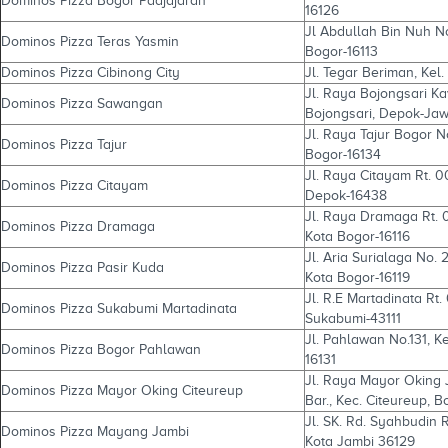
Dominos Pizza Bogor Padjajaran
16126
Jl Abdullah Bin Nuh No
Dominos Pizza Teras Yasmin
Bogor-16113
Dominos Pizza Cibinong City
Jl. Tegar Beriman, Kel
Jl. Raya Bojongsari Ka
Dominos Pizza Sawangan
Bojongsari, Depok-Jaw
Jl. Raya Tajur Bogor N
Dominos Pizza Tajur
Bogor-16134
Jl. Raya Citayam Rt. 
Dominos Pizza Citayam
Depok-16438
Jl. Raya Dramaga Rt. 
Dominos Pizza Dramaga
Kota Bogor-16116
Jl. Aria Surialaga No. 
Dominos Pizza Pasir Kuda
Kota Bogor-16119
Jl. R.E Martadinata Rt
Dominos Pizza Sukabumi Martadinata
Sukabumi-43111
Jl. Pahlawan No.131, K
Dominos Pizza Bogor Pahlawan
16131
Jl. Raya Mayor Oking 
Dominos Pizza Mayor Oking Citeureup
Bar., Kec. Citeureup, 
Jl. SK. Rd. Syahbudin
Dominos Pizza Mayang Jambi
Kota Jambi 36129