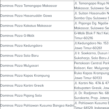
Jl. Tamangapa Raya No
Dominos Pizza Tamangapa Makassar
Makassar, Sulawesi S
Jl. Sultan Hasanudin
Dominos Pizza Hasanuddin Gowa
Somba Opu Sulawesi S
Jl. Pajonga Dg. Ngall
Dominos Pizza Kakatua Makassar
Makassar, Sulawesi Se
G-Walk Blok F No.1 Ke
Dominos Pizza G-Walk
Timur-60216
Jl.Kedungdoro No. 153
Dominos Pizza Kedungdoro
Jawa Timur-60261
Jl Ir. Soekarno, Dusun
Dominos Pizza Solo Baru
Sukoharjo, Solo Baru
Pertokoan Central Park
Dominos Pizza Mulyosari
Kalisari, Kec. Mulyore
Ruko Kapas Krampung n
Dominos Pizza Kapas Krampung
Jawa Timur 60133
Jl. Kartini No. 47A & 
Dominos Pizza Kartini Gresik
Kabupaten Gresik, Jaw
Jl. Dr. Radjiman No. 6
Dominos Pizza Pajang Solo
Surakarta, Prop. Jaten
Jl. Pahlawan Kusuma B
Dominos Pizza Pahlawan Kusuma Bangsa Kediri
Timur 64129, Indonesi