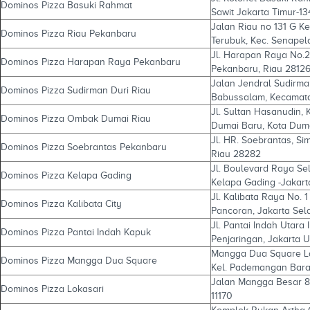
Dominos Pizza Basuki Rahmat
Sawit Jakarta Timur-1
Jalan Riau no 131 G 
Dominos Pizza Riau Pekanbaru
Terubuk, Kec. Senapel
Jl. Harapan Raya No.2
Dominos Pizza Harapan Raya Pekanbaru
Pekanbaru, Riau 2812
Jalan Jendral Sudirm
Dominos Pizza Sudirman Duri Riau
Babussalam, Kecamat
Jl. Sultan Hasanudin
Dominos Pizza Ombak Dumai Riau
Dumai Baru, Kota Dum
Jl. HR. Soebrantas, S
Dominos Pizza Soebrantas Pekanbaru
Riau 28282
Jl. Boulevard Raya Sel
Dominos Pizza Kelapa Gading
Kelapa Gading -Jakart
Jl. Kalibata Raya No. 
Dominos Pizza Kalibata City
Pancoran, Jakarta Sel
Jl. Pantai Indah Utara
Dominos Pizza Pantai Indah Kapuk
Penjaringan, Jakarta 
Mangga Dua Square Lan
Dominos Pizza Mangga Dua Square
Kel. Pademangan Bara
Jalan Mangga Besar 83 
Dominos Pizza Lokasari
11170