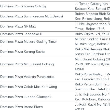
Jl. Taman Galaxy Kav. 
Dominos Pizza Taman Galaxy
Selatan Kota Bekasi-17
Rukan Sinpasa Blok S
Dominos Pizza Summarecon Mall Bekasi
Kec. Bekasi Utara, Bek
Jl. HM. Joyomartono B
Dominos Pizza GP Mall
Timur, Bekasi-17113
Dominos Pizza Jababeka II
Ruko Capitol 2N, Kel. 
Mutiara Gading Timur II
Dominos Pizza Mutiara Gading Timur
Mustika Jaya, Bekasi-1
Ruko Mediterania Blok 
Dominos Pizza Karang Satria
Satria Kec. Tambun Ut
Mall Grand Cakung (GF
Dominos Pizza Mall Grand Cakung
25 Rt. 001 Rw. 001, Ke
13960
Ruko Purwakarta, Jl V
Dominos Pizza Veteran Purwakarta
Kec. Purwakarta Kab. P
Ruko Perum Bumi Teluk
Dominos Pizza Galuh Mas Karawang
Sukaluyu Kec. Telukj
Jl. Ir. Haji Juanda No
Dominos Pizza Juanda Cikampek
Kec. Kotabaru, Kabupa
Jl. Pasir Kaliki No. 12
Dominos Pizza Istana Plaza
40173