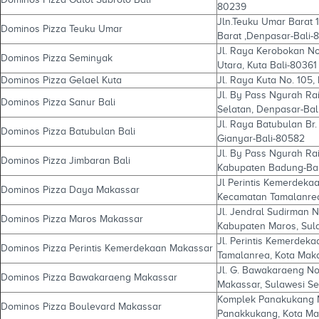
80239
Jln.Teuku Umar Barat 
Dominos Pizza Teuku Umar
Barat ,Denpasar-Bali-
Jl. Raya Kerobokan No
Dominos Pizza Seminyak
Utara, Kuta Bali-80361
Dominos Pizza Gelael Kuta
Jl. Raya Kuta No. 105, 
Jl. By Pass Ngurah Ra
Dominos Pizza Sanur Bali
Selatan, Denpasar-Bal
Jl. Raya Batubulan Br.
Dominos Pizza Batubulan Bali
Gianyar-Bali-80582
Jl. By Pass Ngurah Rai
Dominos Pizza Jimbaran Bali
Kabupaten Badung-Bal
Jl Perintis Kemerdeka
Dominos Pizza Daya Makassar
Kecamatan Tamalanrea
Jl. Jendral Sudirman No
Dominos Pizza Maros Makassar
Kabupaten Maros, Sul
Jl. Perintis Kemerdek
Dominos Pizza Perintis Kemerdekaan Makassar
Tamalanrea, Kota Maka
Jl. G. Bawakaraeng No
Dominos Pizza Bawakaraeng Makassar
Makassar, Sulawesi Se
Komplek Panakukang Ma
Dominos Pizza Boulevard Makassar
Panakkukang, Kota Ma