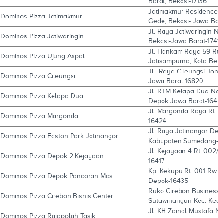
Barat, Bekasi-17136
Jatimakmur Residences
Dominos Pizza Jatimakmur
Gede, Bekasi- Jawa Ba
Jl. Raya Jatiwaringin 
Dominos Pizza Jatiwaringin
Bekasi-Jawa Barat-174
Jl. Hankam Raya 59 Rt.
Dominos Pizza Ujung Aspal
Jatisampurna, Kota Be
JL. Raya Cileungsi Jon
Dominos Pizza Cileungsi
Jawa Barat 16820
Jl. RTM Kelapa Dua No.
Dominos Pizza Kelapa Dua
Depok Jawa Barat-164
Jl. Margonda Raya Rt. 
Dominos Pizza Margonda
16424
Jl. Raya Jatinangor De
Dominos Pizza Easton Park Jatinangor
Kabupaten Sumedang-
Jl. Kejayaan 4 Rt. 00
Dominos Pizza Depok 2 Kejayaan
16417
Kp. Kekupu Rt. 001 Rw
Dominos Pizza Depok Pancoran Mas
Depok-16435
Ruko Cirebon Business 
Dominos Pizza Cirebon Bisnis Center
Sutawinangun Kec. Ke
Jl. KH Zainal Mustafa 
Dominos Pizza Rajapolah Tasik