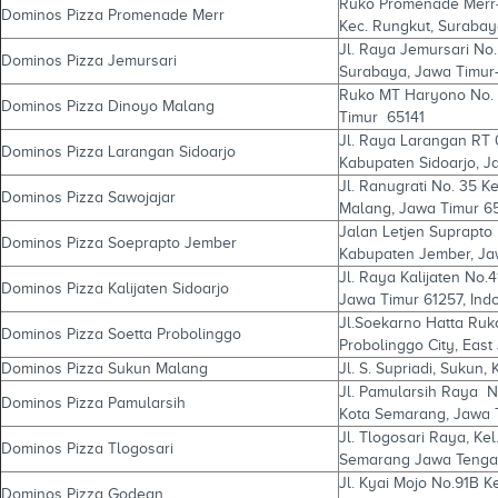
Ruko Promenade Merr-29
Dominos Pizza Promenade Merr
Kec. Rungkut, Suraba
Jl. Raya Jemursari No.
Dominos Pizza Jemursari
Surabaya, Jawa Timur
Ruko MT Haryono No. 
Dominos Pizza Dinoyo Malang
Timur 65141
Jl. Raya Larangan RT 
Dominos Pizza Larangan Sidoarjo
Kabupaten Sidoarjo, J
Jl. Ranugrati No. 35 
Dominos Pizza Sawojajar
Malang, Jawa Timur 6
Jalan Letjen Suprapto 
Dominos Pizza Soeprapto Jember
Kabupaten Jember, Jaw
Jl. Raya Kalijaten No.4
Dominos Pizza Kalijaten Sidoarjo
Jawa Timur 61257, Ind
Jl.Soekarno Hatta Ruk
Dominos Pizza Soetta Probolinggo
Probolinggo City, East
Dominos Pizza Sukun Malang
Jl. S. Supriadi, Sukun
Jl. Pamularsih Raya NO
Dominos Pizza Pamularsih
Kota Semarang, Jawa 
Jl. Tlogosari Raya, Ke
Dominos Pizza Tlogosari
Semarang Jawa Tenga
Jl. Kyai Mojo No.91B K
Dominos Pizza Godean