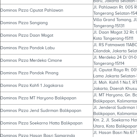
Baru, Jakarta Selatan-
Jl. Pahlawan Rt. 005 R
Dominos Pizza Ciputat Pahlawan
Tangerang Selatan-15
Villa Grand Tomang, Jl
Dominos Pizza Sangiang
Tangerang-15131
Jl. Daan Mogot 32 Rt. 
Dominos Pizza Daan Mogot
Kota Tangerang-15111
Jl. RS Fatmawati 11ABC
Dominos Pizza Pondok Labu
Cilandak, Jakarta Sel
Jl. Merdeka 24 D/ 01-0
Dominos Pizza Merdeka Cimone
Tangerang-15114
Jl. Ciputat Raya Rt. 
Dominos Pizza Pondok Pinang
Lama Jakarta Selatan-
Jl. Moh. Kahfi 1 No.1, 
Dominos Pizza Kahfi 1 Jagakarsa
Jakarta, Daerah Khusu
Jl. MT Haryono, Gn. B
Dominos Pizza MT Haryono Balikpapan
Balikpapan, Kalimanta
Jl. Jenderal Sudirman 
Dominos Pizza Jend Sudirman Balikpapan
Balikpapan, Kalimanta
Km. 2, Jl. Soekarno Ha
Dominos Pizza Soekarno Hatta Balikpapan
Utara, Kota Balikpapan
Jl. Hasan Basri No.67
Dominos Pizza Hasan Basri Samarinda