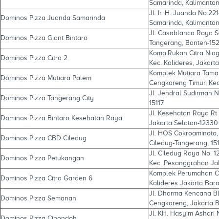
Samarinda, Kalimantan
Jl. Ir. H. Juanda No.22
Dominos Pizza Juanda Samarinda
Samarinda, Kalimanta
Jl. Casablanca Raya S
Dominos Pizza Giant Bintaro
Tangerang, Banten-15
Komp.Rukan Citra Niaga
Dominos Pizza Citra 2
Kec. Kalideres, Jakart
Komplek Mutiara Taman 
Dominos Pizza Mutiara Palem
Cengkareng Timur, Kec
Jl. Jendral Sudirman N
Dominos Pizza Tangerang City
15117
Jl. Kesehatan Raya Rt
Dominos Pizza Bintaro Kesehatan Raya
Jakarta Selatan-12330
Jl. HOS Cokroaminoto,
Dominos Pizza CBD Ciledug
Ciledug-Tangerang, 15
Jl. Ciledug Raya No. 1
Dominos Pizza Petukangan
Kec. Pesanggrahan Ja
Komplek Perumahan Citr
Dominos Pizza Citra Garden 6
Kalideres Jakarta Bara
Jl. Dharma Kencana Bl
Dominos Pizza Semanan
Cengkareng, Jakarta B
Jl. KH. Hasyim Ashari 
Dominos Pizza Cipondoh