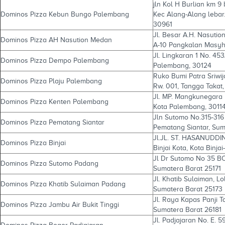
jln Kol H Burlian km 9
Dominos Pizza Kebun Bungo Palembang
Kec Alang-Alang lebar
30961
Jl. Besar A.H. Nasuti
Dominos Pizza AH Nasution Medan
A-10 Pangkalan Masyh
Jl. Lingkaran 1 No. 453A,
Dominos Pizza Dempo Palembang
Palembang, 30124
Ruko Bumi Patra Sriwija
Dominos Pizza Plaju Palembang
Rw. 001, Tangga Takat
Jl. MP. Mangkunegara N
Dominos Pizza Kenten Palembang
Kota Palembang, 3011
Jln Sutomo No.315-316 
Dominos Pizza Pematang Siantar
Pematang Siantar, Sum
Jl.JL. ST. HASANUDDIN 
Dominos Pizza Binjai
Binjai Kota, Kota Binja
Jl Dr Sutomo No 35 BC
Dominos Pizza Sutomo Padang
Sumatera Barat 25171
Jl. Khatib Sulaiman, L
Dominos Pizza Khatib Sulaiman Padang
Sumatera Barat 25173
Jl. Raya Kapas Panji
Dominos Pizza Jambu Air Bukit Tinggi
Sumatera Barat 26181
Jl. Padjajaran No. E. 