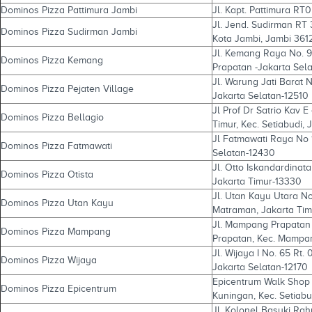
Dominos Pizza Pattimura Jambi
Jl. Kapt. Pattimura RT
Jl. Jend. Sudirman RT 
Dominos Pizza Sudirman Jambi
Kota Jambi, Jambi 361
Jl. Kemang Raya No. 
Dominos Pizza Kemang
Prapatan -Jakarta Sel
Jl. Warung Jati Barat 
Dominos Pizza Pejaten Village
Jakarta Selatan-12510
Jl Prof Dr Satrio Kav 
Dominos Pizza Bellagio
Timur, Kec. Setiabudi,
Jl Fatmawati Raya No 1 
Dominos Pizza Fatmawati
Selatan-12430
Jl. Otto Iskandardinata
Dominos Pizza Otista
Jakarta Timur-13330
Jl. Utan Kayu Utara No
Dominos Pizza Utan Kayu
Matraman, Jakarta Tim
Jl. Mampang Prapatan 
Dominos Pizza Mampang
Prapatan, Kec. Mampa
Jl. Wijaya I No. 65 Rt
Dominos Pizza Wijaya
Jakarta Selatan-12170
Epicentrum Walk Shop 
Dominos Pizza Epicentrum
Kuningan, Kec. Setiabu
Jl. Kolonel Basuki Ra