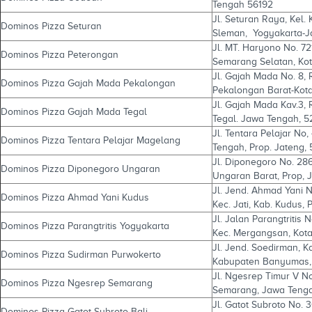
Tengah 56192
Jl. Seturan Raya, Kel.
Dominos Pizza Seturan
Sleman, Yogyakarta-J
Jl. MT. Haryono No. 721
Dominos Pizza Peterongan
Semarang Selatan, Ko
Jl. Gajah Mada No. 8, 
Dominos Pizza Gajah Mada Pekalongan
Pekalongan Barat-Kot
Jl. Gajah Mada Kav.3, 
Dominos Pizza Gajah Mada Tegal
Tegal. Jawa Tengah, 5
Jl. Tentara Pelajar No,
Dominos Pizza Tentara Pelajar Magelang
Tengah, Prop. Jateng,
Jl. Diponegoro No. 286
Dominos Pizza Diponegoro Ungaran
Ungaran Barat, Prop, 
Jl. Jend. Ahmad Yani No
Dominos Pizza Ahmad Yani Kudus
Kec. Jati, Kab. Kudus,
Jl. Jalan Parangtritis 
Dominos Pizza Parangtritis Yogyakarta
Kec. Mergangsan, Kota
Jl. Jend. Soedirman, 
Dominos Pizza Sudirman Purwokerto
Kabupaten Banyumas,
Jl. Ngesrep Timur V N
Dominos Pizza Ngesrep Semarang
Semarang, Jawa Teng
Jl. Gatot Subroto No. 3
Dominos Pizza Gatot Subroto Bali