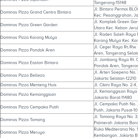
Tangerang-15148
Jl. Bintaro Permai BL
Dominos Pizza Grand Centro Bintaro
Kec. Pesanggrahan, Ja
Jl. Komplek Green Gar
Dominos Pizza Green Garden
Utara Kec. Kebon Jeruk
Jl. Raden Saleh Raya N
Dominos Pizza Karang Mulya
Karang Mulya Kec. Ka
Jl. Ceger Raya Rt./Rw
Dominos Pizza Pondok Aren
Aren, Tangerang Selat
Jl. Jombang Raya Rt. 
Dominos Pizza Easton Bintaro
Pondok Aren, Tangera
Jl. Arteri Soepeno No.
Dominos Pizza Belleza
Jakarta Selatan-12210
Dominos Pizza Menteng Huis
Jl. Cikini Raya No. 2-4
Jl. Kemanggisan Raya 
Dominos Pizza Kemanggisan
Jakarta Barat-11480
Jl. Cempaka Putih No.
Dominos Pizza Cempaka Putih
Putih, Jakarta Pusat-1
Jl. Tomang Raya No. 32
Dominos Pizza Tomang
Palmerah Jakarta Bara
Ruko Mediterania No. 5
Dominos Pizza Meruya
Kembangan, Jakarta B