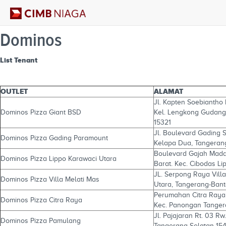
Dominos
List Tenant
OUTLET
ALAMAT
Jl. Kapten Soebiantho 
Dominos Pizza Giant BSD
Kel. Lengkong Gudang,
15321
Jl. Boulevard Gading S
Dominos Pizza Gading Paramount
Kelapa Dua, Tangeran
Boulevard Gajah Mada 
Dominos Pizza Lippo Karawaci Utara
Barat. Kec. Cibodas Li
JL. Serpong Raya Villa
Dominos Pizza Villa Melati Mas
Utara, Tangerang-Ban
Perumahan Citra Raya, 
Dominos Pizza Citra Raya
Kec. Panongan Tanger
Jl. Pajajaran Rt. 03 R
Dominos Pizza Pamulang
Tangerang Selatan-154