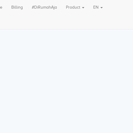
le
Billing
#DiRumahAja
Product
EN