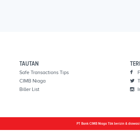
TAUTAN
TER
Safe Transactions Tips
F
CIMB Niaga
T
Biller List
I
PT Bank CIMB Niaga Tbk berizin & diawas