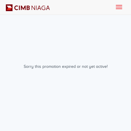
Toggle
naviga
Sorry this promotion expired or not yet active!