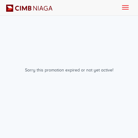
Toggle
naviga
Sorry this promotion expired or not yet active!