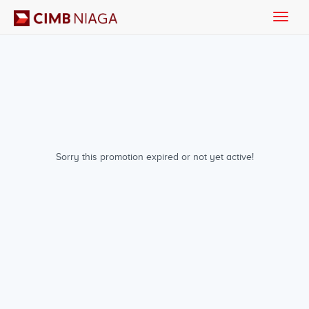
Toggle
naviga
Sorry this promotion expired or not yet active!