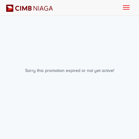
Toggle
naviga
Sorry this promotion expired or not yet active!