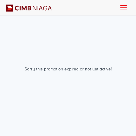
Toggle
naviga
Sorry this promotion expired or not yet active!