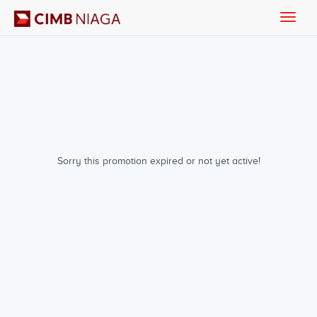
Toggle
naviga
Sorry this promotion expired or not yet active!