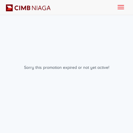
Toggle
naviga
Sorry this promotion expired or not yet active!