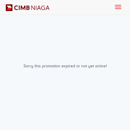
Toggle
naviga
Sorry this promotion expired or not yet active!