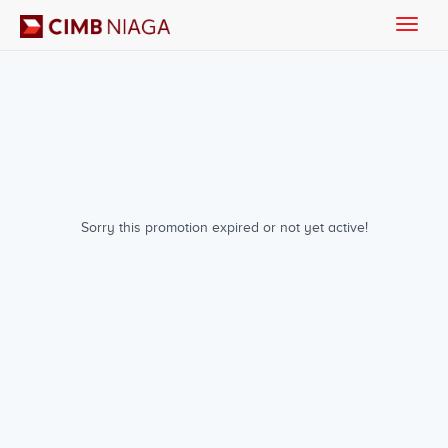
Toggle
naviga
Sorry this promotion expired or not yet active!