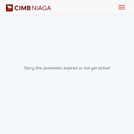
Toggle
naviga
Sorry this promotion expired or not yet active!