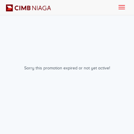
Toggle
naviga
Sorry this promotion expired or not yet active!