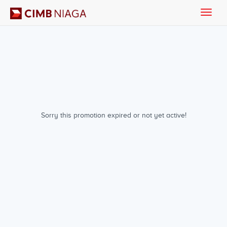
Toggle
naviga
Sorry this promotion expired or not yet active!