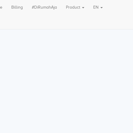
le
Billing
#DiRumahAja
Product
EN