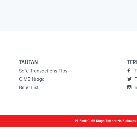
TAUTAN
TER
Safe Transactions Tips
F
CIMB Niaga
T
Biller List
I
PT Bank CIMB Niaga Tbk berizin & diawas