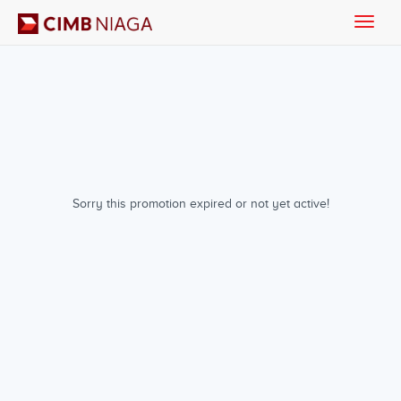
Toggle
naviga
Sorry this promotion expired or not yet active!