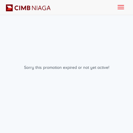
Toggle
naviga
Sorry this promotion expired or not yet active!