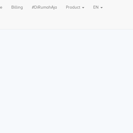
le
Billing
#DiRumahAja
Product
EN