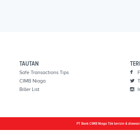
TAUTAN
TER
Safe Transactions Tips
F
CIMB Niaga
T
Biller List
I
PT Bank CIMB Niaga Tbk berizin & diawas