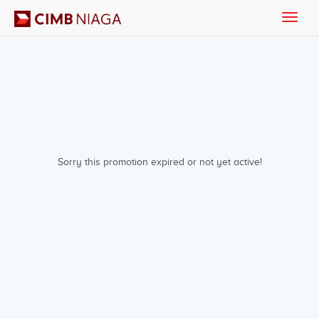
Toggle
naviga
Sorry this promotion expired or not yet active!