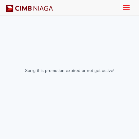
Toggle
naviga
Sorry this promotion expired or not yet active!