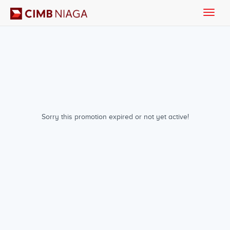
Toggle
naviga
Sorry this promotion expired or not yet active!