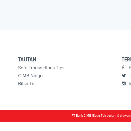
TAUTAN
TER
Safe Transactions Tips
F
CIMB Niaga
T
Biller List
I
PT Bank CIMB Niaga Tbk berizin & diawas