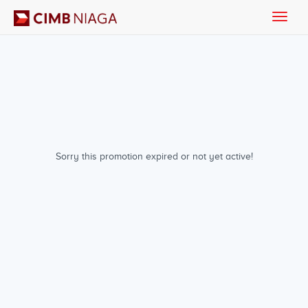
Toggle
naviga
Sorry this promotion expired or not yet active!