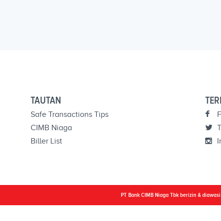
TAUTAN
TER
Safe Transactions Tips
F
CIMB Niaga
T
Biller List
I
PT Bank CIMB Niaga Tbk berizin & diawas