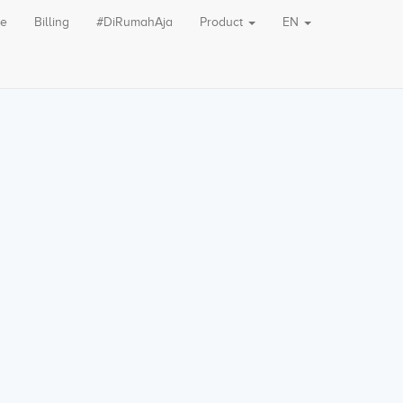
le
Billing
#DiRumahAja
Product
EN