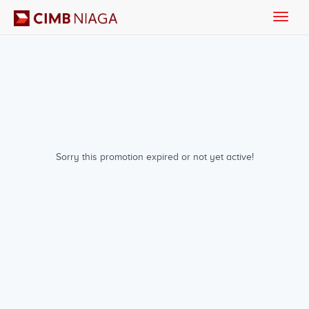
Toggle
naviga
Sorry this promotion expired or not yet active!