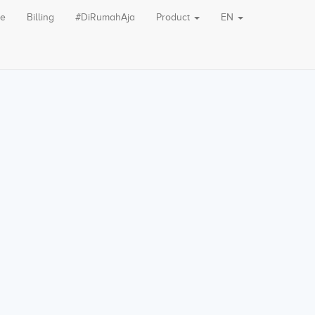
le
Billing
#DiRumahAja
Product
EN