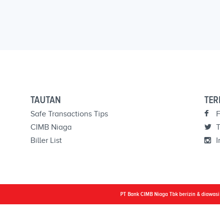
TAUTAN
TER
Safe Transactions Tips
F
CIMB Niaga
T
Biller List
I
PT Bank CIMB Niaga Tbk berizin & diawas