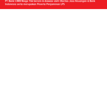
PT Bank CIMB Niaga Tbk berizin & diawasi oleh Otoritas Jasa Keuangan & Bank
Indonesia serta merupakan Peserta Penjaminan LPS