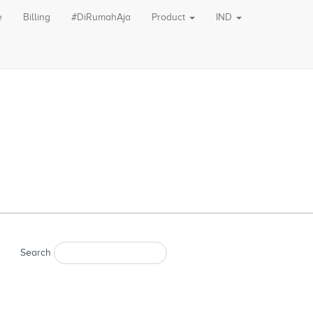
e
Billing
#DiRumahAja
Product
IND
Search