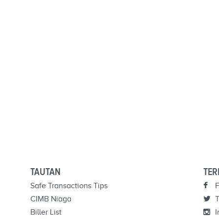
TAUTAN
TER
Safe Transactions Tips
F
CIMB Niaga
T
Biller List
I