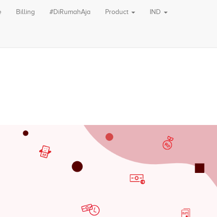
e
Billing
#DiRumahAja
Product
IND