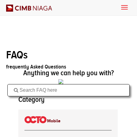
Toggle
naviga
FAQs
frequently Asked Questions
Anything we can help you with?
Category
Mobile