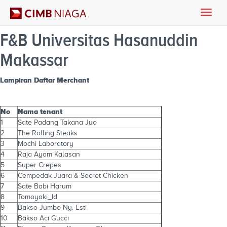
Toggle
naviga
F&B Universitas Hasanuddin
Makassar
Lampiran Daftar Merchant
No
Nama tenant
1
Sate Padang Takana Juo
2
The Rolling Steaks
3
Mochi Laboratory
4
Raja Ayam Kalasan
5
Super Crepes
6
Cempedak Juara & Secret Chicken
7
Sate Babi Harum
8
Tomoyaki_Id
9
Bakso Jumbo Ny. Esti
10
Bakso Aci Gucci