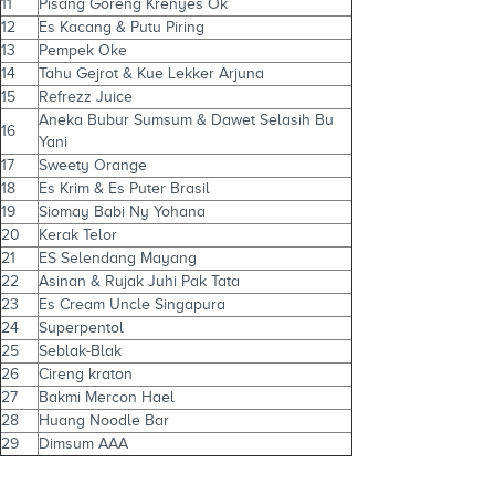
11
Pisang Goreng Krenyes Ok
12
Es Kacang & Putu Piring
13
Pempek Oke
14
Tahu Gejrot & Kue Lekker Arjuna
15
Refrezz Juice
Aneka Bubur Sumsum & Dawet Selasih Bu
16
Yani
17
Sweety Orange
18
Es Krim & Es Puter Brasil
19
Siomay Babi Ny Yohana
20
Kerak Telor
21
ES Selendang Mayang
22
Asinan & Rujak Juhi Pak Tata
23
Es Cream Uncle Singapura
24
Superpentol
25
Seblak-Blak
26
Cireng kraton
27
Bakmi Mercon Hael
28
Huang Noodle Bar
29
Dimsum AAA