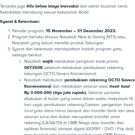
60x bebas biaya transaksi
Tersedia juga
dan admin bulanan serta
fleksibilitas menabung sesuai kebutuhan Anda
Syarat & Ketentuan:
15 November – 31 Desember 2023.
Periode program:
Program berlaku khusus Nasabah New to Saving (NTS) atau
Nasabah yang belum memiliki produk Tabungan.
Syarat dan ketentuan mendapatkan hadiah program yaitu
sebagai berikut:
wajib
Nasabah
melakukan pengisian kode promo
GET350K
sebelum melakukan pembukaan rekening
tabungan OCTO Savers Konvensional.
pembukaan rekening OCTO Savers
Nasabah melakukan
Konvensional
fresh fund
dan melakukan setoran awal
Rp 3.000.000 (tiga juta rupiah)
. Setoran pertama
dilakukan di bulan yang sama dalam waktu maksimum 14
hari sejak pembukaan rekening.Catatan: pengertian
fresh
fund
yaitu dana harus berasal dari transfer bank lain atau
setoran tunai dan bukan merupakan transfer antar
rekening (CA/SA/TD) di CIMB Niaga atau transfer dari
aplikasi finansial/ dompet digital (GOPAY / OVO / Flip dsb)
atau berasal dari pencairan produk Loan CIMB Niaga.