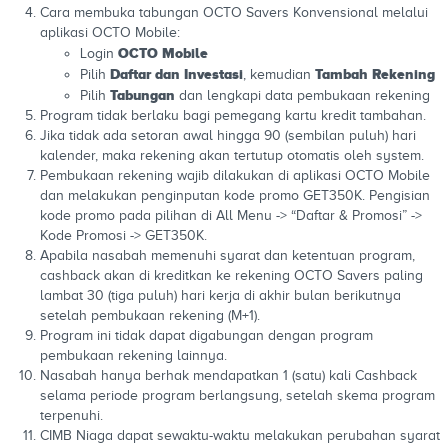
Cara membuka tabungan OCTO Savers Konvensional melalui
aplikasi OCTO Mobile:
OCTO Mobile
Login
Daftar dan Investasi
Tambah Rekening
Pilih
, kemudian
Tabungan
Pilih
dan lengkapi data pembukaan rekening
Program tidak berlaku bagi pemegang kartu kredit tambahan.
Jika tidak ada setoran awal hingga 90 (sembilan puluh) hari
kalender, maka rekening akan tertutup otomatis oleh system.
Pembukaan rekening wajib dilakukan di aplikasi OCTO Mobile
dan melakukan penginputan kode promo GET350K. Pengisian
kode promo pada pilihan di All Menu -> “Daftar & Promosi” ->
Kode Promosi -> GET350K.
Apabila nasabah memenuhi syarat dan ketentuan program,
cashback akan di kreditkan ke rekening OCTO Savers paling
lambat 30 (tiga puluh) hari kerja di akhir bulan berikutnya
setelah pembukaan rekening (M+1).
Program ini tidak dapat digabungan dengan program
pembukaan rekening lainnya.
Nasabah hanya berhak mendapatkan 1 (satu) kali Cashback
selama periode program berlangsung, setelah skema program
terpenuhi.
CIMB Niaga dapat sewaktu-waktu melakukan perubahan syarat