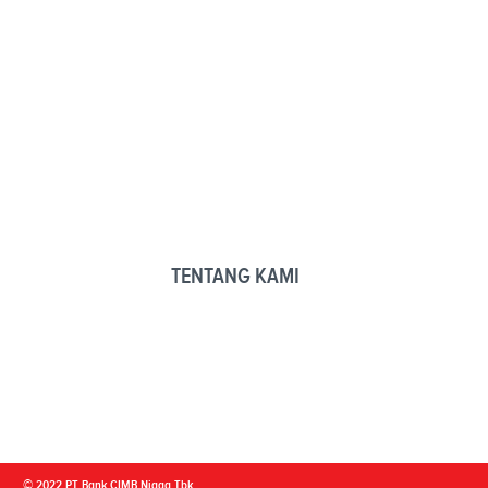
TENTANG KAMI
© 2022 PT Bank CIMB Niaga Tbk.