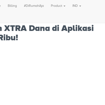
e
Billing
#DiRumahAja
Product
IND
n XTRA Dana di Aplikasi
Ribu!