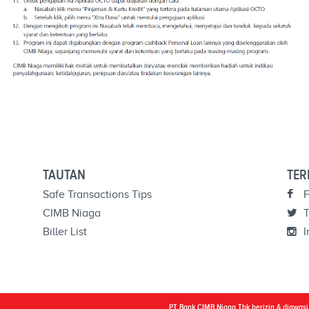
TAUTAN
TER
Safe Transactions Tips
F
CIMB Niaga
T
Biller List
I
PT Bank CIMB Niaga Tbk berizin & diawas