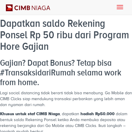
Toggle
naviga
Dapatkan saldo Rekening
Ponsel Rp 50 ribu dari Program
Hore Gajian
Gajian? Dapat Bonus? Tetap bisa
#TransaksidariRumah selama work
from home.
Lagi social distancing tidak berarti tidak bisa menabung. Go Mobile dan
CIMB Clicks siap mendukung transaksi perbankan yang lebih aman
dan nyaman dari rumah.
Khusus untuk staf CIMB Niaga
hadiah Rp50.000
, dapatkan
dalam
bentuk saldo Rekening Ponsel ketika Anda membuka deposito atau
rekening berjangka dari Go Mobile atau CIMB Clicks. Ikuti langkah –
langkah mudah berikut: