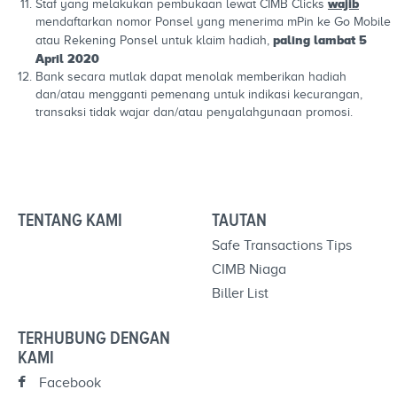
wajib
Staf yang melakukan pembukaan lewat CIMB Clicks
mendaftarkan nomor Ponsel yang menerima mPin ke Go Mobile
paling lambat 5
atau Rekening Ponsel untuk klaim hadiah,
April 2020
Bank secara mutlak dapat menolak memberikan hadiah
dan/atau mengganti pemenang untuk indikasi kecurangan,
transaksi tidak wajar dan/atau penyalahgunaan promosi.
TENTANG KAMI
TAUTAN
Safe Transactions Tips
CIMB Niaga
Biller List
TERHUBUNG DENGAN
KAMI
Facebook