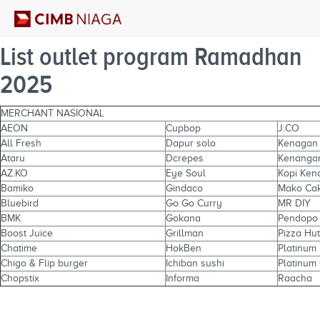
List outlet program Ramadhan
2025
MERCHANT NASIONAL
AEON
Cupbop
J.CO
All Fresh
Dapur solo
Kenagan 
Ataru
Dcrepes
Kenangan
AZ.KO
Eye Soul
Kopi Ken
Bamiko
Gindaco
Mako Cak
Bluebird
Go Go Curry
MR DIY
BMK
Gokana
Pendopo
Boost Juice
Grillman
Pizza Hut
Chatime
HokBen
Platinum
Chigo & Flip burger
Ichiban sushi
Platinum 
Chopstix
Informa
Raacha