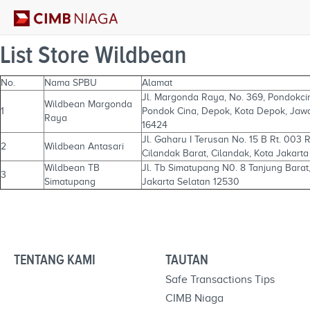
List Store Wildbean
No.
Nama SPBU
Alamat
Jl. Margonda Raya, No. 369, Pondokcin
Wildbean Margonda
1
Pondok Cina, Depok, Kota Depok, Jaw
Raya
16424
Jl. Gaharu I Terusan No. 15 B Rt. 003 
2
Wildbean Antasari
Cilandak Barat, Cilandak, Kota Jakarta
Wildbean TB
Jl. Tb Simatupang N0. 8 Tanjung Barat
3
Simatupang
Jakarta Selatan 12530
TENTANG KAMI
TAUTAN
Safe Transactions Tips
CIMB Niaga