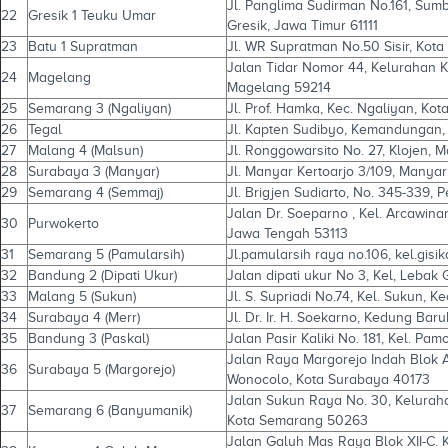
Jl. Panglima Sudirman No.161, Sumb
22
Gresik 1 Teuku Umar
Gresik, Jawa Timur 61111
23
Batu 1 Supratman
Jl. WR Supratman No.50 Sisir, Kota
Jalan Tidar Nomor 44, Kelurahan K
24
Magelang
Magelang 59214
25
Semarang 3 (Ngaliyan)
Jl. Prof. Hamka, Kec. Ngaliyan, Ko
26
Tegal
Jl. Kapten Sudibyo, Kemandungan, K
27
Malang 4 (Malsun)
Jl. Ronggowarsito No. 27, Klojen, 
28
Surabaya 3 (Manyar)
Jl. Manyar Kertoarjo 3/109, Manya
29
Semarang 4 (Semmaj)
Jl. Brigjen Sudiarto, No. 345-339
Jalan Dr. Soeparno , Kel. Arcawin
30
Purwokerto
Jawa Tengah 53113
31
Semarang 5 (Pamularsih)
Jl.pamularsih raya no.106, kel.gis
32
Bandung 2 (Dipati Ukur)
Jalan dipati ukur No 3, Kel, Leba
33
Malang 5 (Sukun)
Jl. S. Supriadi No.74, Kel. Sukun, 
34
Surabaya 4 (Merr)
Jl. Dr. Ir. H. Soekarno, Kedung Bar
35
Bandung 3 (Paskal)
Jalan Pasir Kaliki No. 181, Kel. P
Jalan Raya Margorejo Indah Blok 
36
Surabaya 5 (Margorejo)
Wonocolo, Kota Surabaya 40173
Jalan Sukun Raya No. 30, Kelura
37
Semarang 6 (Banyumanik)
Kota Semarang 50263
Jalan Galuh Mas Raya Blok XII-C. K