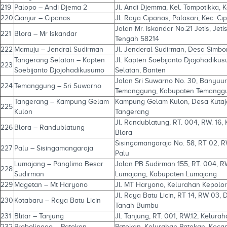
219
Palopo – Andi Djema 2
Jl. Andi Djemma, Kel. Tompotikka, 
220
Cianjur – Cipanas
Jl. Raya Cipanas, Palasari, Kec. C
Jalan Mr. Iskandar No.21 Jetis, Jet
221
Blora – Mr Iskandar
Tengah 58214
222
Mamuju – Jendral Sudirman
Jl. Jenderal Sudirman, Desa Simb
Tangerang Selatan – Kapten
Jl. Kapten Soebijanto Djojohadiku
223
Soebijanto Djojohadikusumo
Selatan, Banten
Jalan Sri Suwarno No. 30, Banyuuri
224
Temanggung – Sri Suwarno
Temanggung, Kabupaten Temanggu
Tangerang – Kampung Gelam
Kampung Gelam Kulon, Desa Kutaj
225
Kulon
Tangerang
Jl. Randublatung, RT. 004, RW. 16
226
Blora – Randublatung
Blora
Sisingamangaraja No. 58, RT 02, RW
227
Palu – Sisingamangaraja
Palu
Lumajang – Panglima Besar
Jalan PB Sudirman 155, RT. 004, 
228
Sudirman
Lumajang, Kabupaten Lumajang
229
Magetan – Mt Haryono
Jl. MT Haryono, Kelurahan Kepolo
Jl. Raya Batu Licin, RT 14, RW 03,
230
Kotabaru – Raya Batu Licin
Tanah Bumbu
231
Blitar – Tanjung
Jl. Tanjung, RT. 001, RW.12, Kelura
232
Probolinggo – Patokan
Patokan, Kelurahan Patokan, Keca