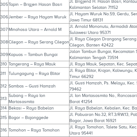
Jl. Brigjend H. Hasan Basri, Rantau
305
Tapin – Brigjen Hasan Basri
Kalimantan Selatan 71152
Jl. Hayam Wuruk No.59, Gerdu, Sem
306
Jember – Raya Hayam Wuruk
Jawa Timur 68131
Jl. Arnold Mononutu, Airmadidi Ata
307
Minahasa Utara – Arnold M
Sulawesi Utara 95371
Jl. Raya Cilegon Drangong Serang 
308
Cilegon – Raya Serang Cilegon
Cilegon, Banten 42422
Jalan Tambun Bungai, Kecamatan S
309
Kapuas – Tambun Bungai
Kalimantan Tengah 73514
310
Tangerang – Raya Mauk
Jl. Raya Mauk, Sepatan, Kec. Sep
Jl. Raya Blitar, Krajan, Kaliwungu
311
Tulungagung – Raya Blitar
Timur 66292
Jl. Gusti Hamzah, Ps. Melayu, Kec
312
Sambas – Gusti Hamzah
79462
Subang – Raya Ion
Jl. Ion Martasasmita No., Rancasa
313
Martasasmita
Barat 41254
314
Bekasi – Raya Babelan
Jl. Raya Babelan, Kebalen, Kec. B
Jl. Pabuaran No.32, RT.3/RW.13, 
315
Bogor – Bojonggede
Bogor, Jawa Barat 16921
Jl. Raya Tomohon, Talete Satu, Ke
316
Tomohon – Raya Tomohon
Utara 95441