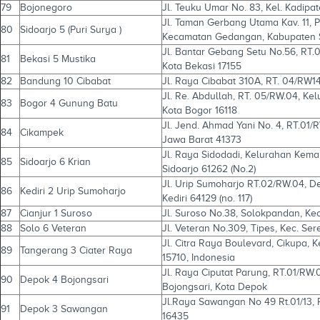
79
Bojonegoro
Jl. Teuku Umar No. 83, Kel. Kadipa
Jl. Taman Gerbang Utama Kav. 11, 
80
Sidoarjo 5 (Puri Surya )
Kecamatan Gedangan, Kabupaten S
Jl. Bantar Gebang Setu No.56, RT.0
81
Bekasi 5 Mustika
Kota Bekasi 17155
82
Bandung 10 Cibabat
Jl. Raya Cibabat 310A, RT. 04/RW14
Jl. Re. Abdullah, RT. 05/RW.04, Ke
83
Bogor 4 Gunung Batu
Kota Bogor 16118
Jl. Jend. Ahmad Yani No. 4, RT.01
84
Cikampek
Jawa Barat 41373
Jl. Raya Sidodadi, Kelurahan Ke
85
Sidoarjo 6 Krian
Sidoarjo 61262 (No.2)
Jl. Urip Sumoharjo RT.02/RW.04, D
86
Kediri 2 Urip Sumoharjo
Kediri 64129 (no. 117)
87
Cianjur 1 Suroso
Jl. Suroso No.38, Solokpandan, Kec
88
Solo 6 Veteran
Jl. Veteran No.309, Tipes, Kec. Se
Jl. Citra Raya Boulevard, Cikupa, 
89
Tangerang 3 Ciater Raya
15710, Indonesia
Jl. Raya Ciputat Parung, RT.01/RW
90
Depok 4 Bojongsari
Bojongsari, Kota Depok
Jl.Raya Sawangan No 49 Rt.01/13,
91
Depok 3 Sawangan
16435