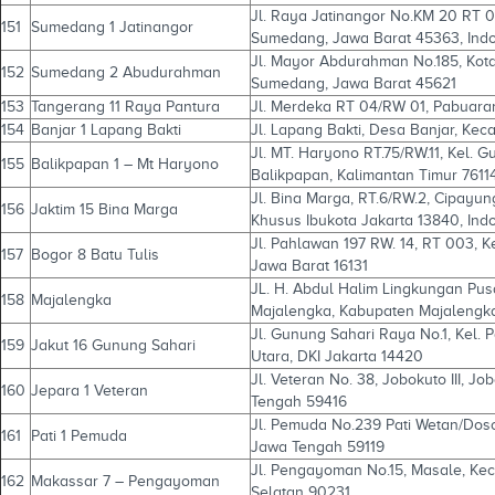
Jl. Raya Jatinangor No.KM 20 RT 0
151
Sumedang 1 Jatinangor
Sumedang, Jawa Barat 45363, Ind
Jl. Mayor Abdurahman No.185, Kot
152
Sumedang 2 Abudurahman
Sumedang, Jawa Barat 45621
153
Tangerang 11 Raya Pantura
Jl. Merdeka RT 04/RW 01, Pabuaran
154
Banjar 1 Lapang Bakti
Jl. Lapang Bakti, Desa Banjar, Kec
Jl. MT. Haryono RT.75/RW.11, Kel. 
155
Balikpapan 1 – Mt Haryono
Balikpapan, Kalimantan Timur 7611
Jl. Bina Marga, RT.6/RW.2, Cipayun
156
Jaktim 15 Bina Marga
Khusus Ibukota Jakarta 13840, Ind
Jl. Pahlawan 197 RW. 14, RT 003, K
157
Bogor 8 Batu Tulis
Jawa Barat 16131
JL. H. Abdul Halim Lingkungan Pusa
158
Majalengka
Majalengka, Kabupaten Majalengka
Jl. Gunung Sahari Raya No.1, Kel.
159
Jakut 16 Gunung Sahari
Utara, DKI Jakarta 14420
Jl. Veteran No. 38, Jobokuto III, 
160
Jepara 1 Veteran
Tengah 59416
Jl. Pemuda No.239 Pati Wetan/Dosom
161
Pati 1 Pemuda
Jawa Tengah 59119
Jl. Pengayoman No.15, Masale, Kec
162
Makassar 7 – Pengayoman
Selatan 90231