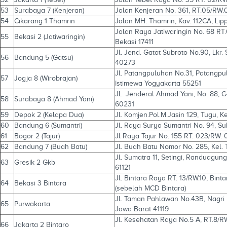
53
Surabaya 7 (Kenjeran)
Jalan Kenjeran No. 361, RT.05/RW.
54
Cikarang 1 Thamrin
Jalan MH. Thamrin, Kav. 112CA, Lip
Jalan Raya Jatiwaringin No. 68 RT.
55
Bekasi 2 (Jatiwaringin)
Bekasi 17411
Jl. Jend. Gatot Subroto No.90, Lkr
56
Bandung 5 (Gatsu)
40273
Jl. Patangpuluhan No.31, Patangpu
57
Jogja 8 (Wirobrajan)
Istimewa Yogyakarta 55251
JL. Jenderal Ahmad Yani, No. 88, 
58
Surabaya 8 (Ahmad Yani)
60231
59
Depok 2 (Kelapa Dua)
Jl. Komjen.Pol.M.Jasin 129, Tugu, 
60
Bandung 6 (Sumantri)
Jl. Raya Surya Sumantri No. 94, Su
61
Bogor 2 (Tajur)
Jl Raya Tajur No. 155 RT. 023/RW. 0
62
Bandung 7 (Buah Batu)
Jl. Buah Batu Nomor No. 285, Kel.
Jl. Sumatra 11, Setingi, Randuagu
63
Gresik 2 Gkb
61121
Jl. Bintara Raya RT. 13/RW.10, Bin
64
Bekasi 3 Bintara
(sebelah MCD Bintara)
Jl. Taman Pahlawan No.43B, Nagri 
65
Purwakarta
Jawa Barat 41119
Jl. Kesehatan Raya No.5 A, RT.8/RW
66
Jakarta 2 Bintaro