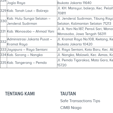
328
Joglo Raya
Ibukota Jakarta 11640
Jl. KH. Mansyur, balerjo, Kec. Pela
329
Kab. Tanah Laut – Balirejo
70811
Kab. Hulu Sungai Selatan –
Jl. Jenderal Sudirman, Tibung Ra
330
Jenderal Sudirman
Selatan, Kalimantan Selatan 71213
Jl. A. Yani No.187, Pensil Sari, W
331
Kab. Wonosobo – Ahmad Yani
Wonosobo, Jawa Tengah 56311
Administrasi Jakarta Pusat –
Jl. Kramat Raya No.108, Kwitang, K
332
Kramat Raya
Ibukota Jakarta 10420
333
Jayapura – Raya Sentani
Jl. Raya Sentani, Kota Baru, Kec.
334
Kab. Sorong – Nangka
Jl. Nangka, Malawili, Kec. Aimas,
Jl. Pemda Tigaraksa, Mata Gara, K
335
Kab. Tangerang – Pemda
15720
TENTANG KAMI
TAUTAN
Safe Transactions Tips
CIMB Niaga