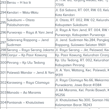
Jl. H.M. Isa, Tanjung Redeb, Kec. 
293
Berau – H Isa Iii
77315
Jl. Edi Sabara, RT. 001, RW. 03, K
294
Kendari – Watu-Watu
Kota Kendari
Sukabumi – Otista
Jl. Otista, RT. 002, RW. 02, Kelu
295
Palabuhanratu
Kabupaten Sukabumi
Jl. Raya A Yani Jend, RT. 004, RW
296
Purworejo – Raya A Yani Jend
Purworejo, Kabupaten Purworejo
Sidenreng Rappang – Jend
Jl. Jend. Sudirman No.284, Pangka
297
Sudirman
Rappang, Sulawesi Selatan 91611
298
Serang – Raya Serang Jakarta
Jl. Raya Serang – Jkt, Pelawad, K
299
Cianjur – Kp Pasir Kawung
Kp. Pasir Kawung, Kelurahan Ciran
Kp. Ulu Tedong, RT. 002, Keluraha
300
Pinrang – Kp Ulu Tedong
Kabupaten Pinrang
Jl. A. Yani, Wattang, Kec. Polewali
301
Polewali Mandar – Jend A Yani
91311
Jl. Raya Cilamaya No.66, Mekarma
302
Karawang – Raya Cilamaya
Purwakarta, Jawa Barat 41384
Jl AA Maramis, Kel. Paniki Bawah,
303
Manado – Aa Maramis
95256
Jl. Khatulistiwa No.300, Siantan Hil
304
Pontianak – Khatulistiwa
Kalimantan Barat 78243