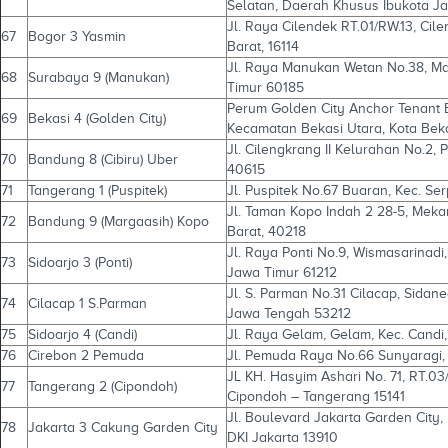
Selatan, Daerah Khusus Ibukota J
Jl. Raya Cilendek RT.01/RW.13, Cil
67
Bogor 3 Yasmin
Barat, 16114
Jl. Raya Manukan Wetan No.38, Ma
68
Surabaya 9 (Manukan)
Timur 60185
Perum Golden City Anchor Tenant B
69
Bekasi 4 (Golden City)
Kecamatan Bekasi Utara, Kota Beka
Jl. Cilengkrang II Kelurahan No.2, 
70
Bandung 8 (Cibiru) Uber
40615
71
Tangerang 1 (Puspitek)
Jl. Puspitek No.67 Buaran, Kec. Se
Jl. Taman Kopo Indah 2 28-5, Mek
72
Bandung 9 (Margaasih) Kopo
Barat, 40218
Jl. Raya Ponti No.9, Wismasarinadi,
73
Sidoarjo 3 (Ponti)
Jawa Timur 61212
Jl. S. Parman No.31 Cilacap, Sidan
74
Cilacap 1 S.Parman
Jawa Tengah 53212
75
Sidoarjo 4 (Candi)
Jl. Raya Gelam, Gelam, Kec. Candi
76
Cirebon 2 Pemuda
Jl. Pemuda Raya No.66 Sunyaragi, 
JL KH. Hasyim Ashari No. 71, RT.03
77
Tangerang 2 (Cipondoh)
Cipondoh – Tangerang 15141
Jl. Boulevard Jakarta Garden City,
78
Jakarta 3 Cakung Garden City
DKI Jakarta 13910