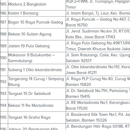
XQF2+FWM, Jl. Trunojoyo, Pejagan
185
Madura 2 Bangkalan
Timur
186
Kaltim 1 Bontang
Jl. Imam Bonjol, Tj. Laut, Kec. Bon
Jl. Raya Puncak – Gadog No.467, C
187
Bogor 10 Raya Puncak Gadog
Barat 16750
Jl. Jend. Sudirman No.km 31, RT.010
188
Bekasi 10 Sultan Agung
Kota Bks, Jawa Barat 17143
Jl. Raya Pulo Gebang No.49RT.1/RW
189
Jaktim 19 Pulo Gebang
Timur, Daerah Khusus Ibukota Jaka
Makassar 9 Bulukumba –
Jl. Sam Ratulangi, Caile, Kec. Uju
190
Samratulangi
Selatan 92517
Jl. Otto Iskandardinata No.110, K
191
Subang 1 Otto Iskandardinata
Jawa Barat 41211
Tangerang 14 Curug / Simpang
Jl. Raya PLP Curug No.40, Curug W
192
Bitung
Banten 15820
Jl. Dr. Setiabudi No.71H, Pamulang
193
Tangsel 15 Dr Setiabudi
Banten 15415
Jl. RE Martadinata No.1, Karangbar
194
Bekasi 11 Re Martadinata
Barat 17530
Jl. Boulevard Silk Town No.1, Pd. 
195
Tangsel 16 Graha Raya
Selatan, Banten 15326
Jl. Bendungan Hilir Raya G1/9B, RT
196
Jakpus 20 Bendungan Hilir