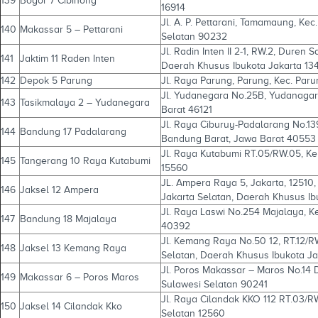
139
Bogor 7 Cibinong
16914
Jl. A. P. Pettarani, Tamamaung, Ke
140
Makassar 5 – Pettarani
Selatan 90232
Jl. Radin Inten II 2-1, RW.2, Duren 
141
Jaktim 11 Raden Inten
Daerah Khusus Ibukota Jakarta 13
142
Depok 5 Parung
Jl. Raya Parung, Parung, Kec. Par
Jl. Yudanegara No.25B, Yudanagara
143
Tasikmalaya 2 – Yudanegara
Barat 46121
Jl. Raya Ciburuy-Padalarang No.1
144
Bandung 17 Padalarang
Bandung Barat, Jawa Barat 40553
Jl. Raya Kutabumi RT.05/RW.05, Kel
145
Tangerang 10 Raya Kutabumi
15560
JL. Ampera Raya 5, Jakarta, 12510, 
146
Jaksel 12 Ampera
Jakarta Selatan, Daerah Khusus Ib
Jl. Raya Laswi No.254 Majalaya, 
147
Bandung 18 Majalaya
40392
Jl. Kemang Raya No.50 12, RT.12/R
148
Jaksel 13 Kemang Raya
Selatan, Daerah Khusus Ibukota Ja
Jl. Poros Makassar – Maros No.14 
149
Makassar 6 – Poros Maros
Sulawesi Selatan 90241
Jl. Raya Cilandak KKO 112 RT.03/R
150
Jaksel 14 Cilandak Kko
Selatan 12560