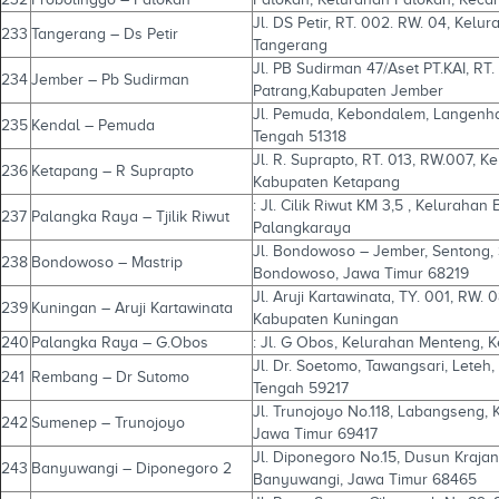
Jl. DS Petir, RT. 002. RW. 04, Kelu
233
Tangerang – Ds Petir
Tangerang
Jl. PB Sudirman 47/Aset PT.KAI, R
234
Jember – Pb Sudirman
Patrang,Kabupaten Jember
Jl. Pemuda, Kebondalem, Langenha
235
Kendal – Pemuda
Tengah 51318
Jl. R. Suprapto, RT. 013, RW.007, 
236
Ketapang – R Suprapto
Kabupaten Ketapang
: Jl. Cilik Riwut KM 3,5 , Keluraha
237
Palangka Raya – Tjilik Riwut
Palangkaraya
Jl. Bondowoso – Jember, Sentong,
238
Bondowoso – Mastrip
Bondowoso, Jawa Timur 68219
Jl. Aruji Kartawinata, TY. 001, RW
239
Kuningan – Aruji Kartawinata
Kabupaten Kuningan
240
Palangka Raya – G.Obos
: Jl. G Obos, Kelurahan Menteng,
Jl. Dr. Soetomo, Tawangsari, Let
241
Rembang – Dr Sutomo
Tengah 59217
Jl. Trunojoyo No.118, Labangseng,
242
Sumenep – Trunojoyo
Jawa Timur 69417
Jl. Diponegoro No.15, Dusun Kraja
243
Banyuwangi – Diponegoro 2
Banyuwangi, Jawa Timur 68465