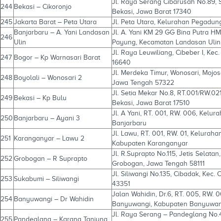
Jl. Raya Serang Cibarusah No.89, 
244
Bekasi – Cikoronjo
Bekasi, Jawa Barat 17340
245
Jakarta Barat – Peta Utara
Jl. Peta Utara, Kelurahan Pegadun
Banjarbaru – A. Yani Landasan
Jl. A. Yani KM 29 GG Bina Putra H
246
Ulin
Payung, Kecamatan Landasan Ulin
Jl. Raya Leuwiliang, Cibeber I, Ke
247
Bogor – Kp Warnasari Barat
16640
Jl. Merdeka Timur, Wonosari, Mojo
248
Boyolali – Wonosari 2
Jawa Tengah 57322
Jl. Setia Mekar No.8, RT.001/RW.02
249
Bekasi – Kp Bulu
Bekasi, Jawa Barat 17510
Jl. A Yani, RT. 001, RW. 006, Kelu
250
Banjarbaru – Ayani 3
Banjarbaru
Jl. Lawu, RT. 001, RW. 01, Kelura
251
Karanganyar – Lawu 2
Kabupaten Karanganyar
Jl. R.Suprapto No.115, Jetis Selat
252
Grobogan – R Suprapto
Grobogan, Jawa Tengah 58111
Jl. Siliwangi No.135, Cibadak, Kec
253
Sukabumi – Siliwangi
43351
Jalan Wahidin, Dr.6, RT. 005, RW.
254
Banyuwangi – Dr Wahidin
Banyuwangi, Kabupaten Banyuwan
Jl. Raya Serang – Pandeglang No.4
255
Pandeglang – Karang Tanjung