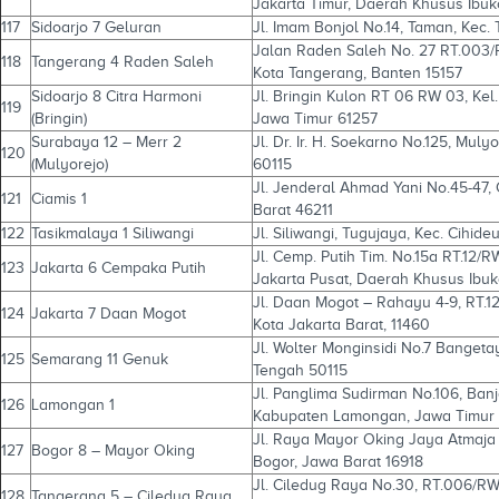
Jakarta Timur, Daerah Khusus Ibuk
117
Sidoarjo 7 Geluran
Jl. Imam Bonjol No.14, Taman, Kec.
Jalan Raden Saleh No. 27 RT.003/
118
Tangerang 4 Raden Saleh
Kota Tangerang, Banten 15157
Sidoarjo 8 Citra Harmoni
Jl. Bringin Kulon RT 06 RW 03, Kel.
119
(Bringin)
Jawa Timur 61257
Surabaya 12 – Merr 2
Jl. Dr. Ir. H. Soekarno No.125, Mul
120
(Mulyorejo)
60115
Jl. Jenderal Ahmad Yani No.45-47, 
121
Ciamis 1
Barat 46211
122
Tasikmalaya 1 Siliwangi
Jl. Siliwangi, Tugujaya, Kec. Cihid
Jl. Cemp. Putih Tim. No.15a RT.12/RW
123
Jakarta 6 Cempaka Putih
Jakarta Pusat, Daerah Khusus Ibuk
Jl. Daan Mogot – Rahayu 4-9, RT.1
124
Jakarta 7 Daan Mogot
Kota Jakarta Barat, 11460
Jl. Wolter Monginsidi No.7 Banget
125
Semarang 11 Genuk
Tengah 50115
Jl. Panglima Sudirman No.106, Ban
126
Lamongan 1
Kabupaten Lamongan, Jawa Timur
Jl. Raya Mayor Oking Jaya Atmaja N
127
Bogor 8 – Mayor Oking
Bogor, Jawa Barat 16918
Jl. Ciledug Raya No.30, RT.006/RW
128
Tangerang 5 – Ciledug Raya