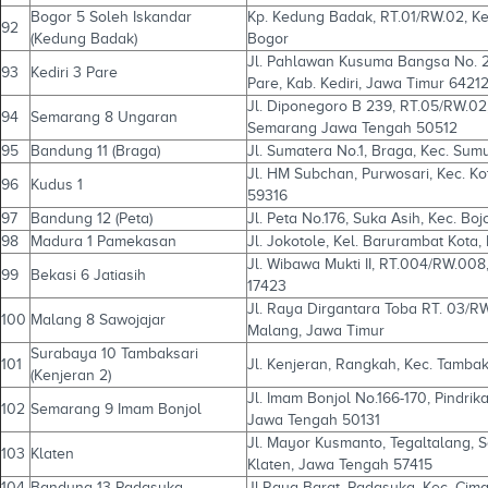
Bogor 5 Soleh Iskandar
Kp. Kedung Badak, RT.01/RW.02, Ke
92
(Kedung Badak)
Bogor
Jl. Pahlawan Kusuma Bangsa No. 21-
93
Kediri 3 Pare
Pare, Kab. Kediri, Jawa Timur 6421
Jl. Diponegoro B 239, RT.05/RW.02,
94
Semarang 8 Ungaran
Semarang Jawa Tengah 50512
95
Bandung 11 (Braga)
Jl. Sumatera No.1, Braga, Kec. Su
Jl. HM Subchan, Purwosari, Kec. 
96
Kudus 1
59316
97
Bandung 12 (Peta)
Jl. Peta No.176, Suka Asih, Kec. B
98
Madura 1 Pamekasan
Jl. Jokotole, Kel. Barurambat Kot
Jl. Wibawa Mukti II, RT.004/RW.008,
99
Bekasi 6 Jatiasih
17423
Jl. Raya Dirgantara Toba RT. 03/R
100
Malang 8 Sawojajar
Malang, Jawa Timur
Surabaya 10 Tambaksari
101
Jl. Kenjeran, Rangkah, Kec. Tamba
(Kenjeran 2)
Jl. Imam Bonjol No.166-170, Pindri
102
Semarang 9 Imam Bonjol
Jawa Tengah 50131
Jl. Mayor Kusmanto, Tegaltalang, 
103
Klaten
Klaten, Jawa Tengah 57415
104
Bandung 13 Padasuka
Jl.Raya Barat, Padasuka, Kec. Cim