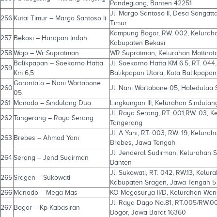
Pandeglang, Banten 42251
Jl. Margo Santoso II, Desa Sangat
256
Kutai Timur – Margo Santoso Ii
Timur
Kampung Bogor, RW. 002, Kelurah
257
Bekasi – Harapan Indah
Kabupaten Bekasi
258
Wajo – Wr Supratman
WR Supratman, Kelurahan Mattiro
Balikpapan – Soekarno Hatta
Jl. Soekarno Hatta KM 6.5, RT. 04
259
Km 6,5
Balikpapan Utara, Kota Balikpapan
Gorontalo – Nani Wartabone
260
Jl. Nani Wartabone 05, Haledulaa 
05
261
Manado – Sindulang Dua
Lingkungan III, Kelurahan Sindula
Jl. Raya Serang, RT. 001,RW. 03,
262
Tangerang – Raya Serang
Tangerang
Jl. A Yani, RT. 003, RW. 19, Kelur
263
Brebes – Ahmad Yani
Brebes, Jawa Tengah
Jl. Jenderal Sudirman, Kelurahan
264
Serang – Jend Sudirman
Banten
Jl. Sukowati, RT. 042, RW.13, Kel
265
Sragen – Sukowati
Kabupaten Sragen, Jawa Tengah 5
266
Manado – Mega Mas
KO Megasurya II/D, Kelurahan We
Jl. Raya Dago No.81, RT.005/RW.00
267
Bogor – Kp Kabasiran
Bogor, Jawa Barat 16360