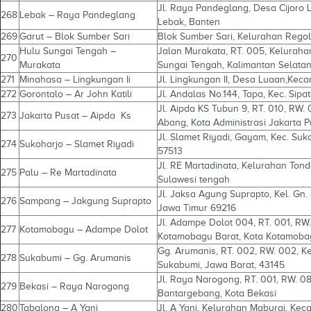
Jl. Raya Pandeglang, Desa Cijoro
268
Lebak – Raya Pandeglang
Lebak, Banten
269
Garut – Blok Sumber Sari
Blok Sumber Sari, Kelurahan Rego
Hulu Sungai Tengah –
Jalan Murakata, RT. 005, Kelurah
270
Murakata
Sungai Tengah, Kalimantan Selata
271
Minahasa – Lingkungan Ii
Jl. Lingkungan II, Desa Luaan,Ke
272
Gorontalo – Ar John Katili
Jl. Andalas No.144, Tapa, Kec. Sip
Jl. Aipda KS Tubun 9, RT. 010, RW
273
Jakarta Pusat – Aipda Ks
Abang, Kota Administrasi Jakarta P
Jl. Slamet Riyadi, Gayam, Kec. Su
274
Sukoharjo – Slamet Riyadi
57513
Jl. RE Martadinata, Kelurahan Tond
275
Palu – Re Martadinata
Sulawesi tengah
Jl. Jaksa Agung Suprapto, Kel. Gn
276
Sampang – Jakgung Suprapto
Jawa Timur 69216
Jl. Adampe Dolot 004, RT. 001, RW
277
Kotamobagu – Adampe Dolot
Kotamobagu Barat, Kota Kotamoba
Gg. Arumanis, RT. 002, RW. 002, K
278
Sukabumi – Gg. Arumanis
Sukabumi, Jawa Barat, 43145
Jl. Raya Narogong, RT. 001, RW. 
279
Bekasi – Raya Narogong
Bantargebang, Kota Bekasi
280
Tabalong – A Yani
Jl. A Yani, Kelurahan Maburai, K