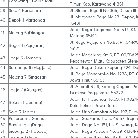
38
Karawang 1 Galuh Mas
Timur, Kab. Karawang 41361
39
Solo 4 Kartasura
Jl. Slamet Riyadi No.365, Dusun III
Jl. Margonda Raya No.23, Depok, 
40
Depok 1 Margonda
16431
Jalan Raya Tlogomas No. 5 RT.01/R
41
Malang 6 (Dinoyo)
Malang 65144
Jl. Raya Pajajaran No.55, RT.04/RW.
42
Bogor 1 (Pajajaran)
16121
Jalan Magelang Km.6, RT. 09/RW.25
43
Jogja 6 (Jombor)
Kepanewon Mlati, Kabupaten Slem
44
Surabaya 6 (Mayjend)
Jalan Raya Dukuh Kupang 224, Duk
Jl. Raya Mondoroko No. 123A, RT. 
45
Malang 7 (Singosari)
Jawa Timur 65153
Jl. Affandi No.9, Karang Gayam, P
46
Jogja 7 (Gejayan)
Istimewa Yogyakarta 55222
Jalan Ir. H. Juanda No.99, RT.002
47
Bekasi 1 (Juanda)
Kota Bekasi, Jawa Barat
48
Solo 5 Jebres
Jalan Urip Sumoharjo No. 197, Purw
49
Pasuruan 2 Soehat
Jalan Soekarno Hatta 49-57, Trajen
50
Bandung 4 (Dago)
Jalan Dago No. 151, Lb. Siliwangi,
51
Sidoarjo 2 (Tropodo)
Jalan Raya Pabean No. 39 RT.16/RW.
52
Jakarta 1 (Tebet)
Jalan Tebet Raya No. 35 RT. 02/RW.