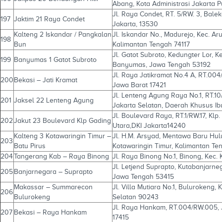
Abang, Kota Administrasi Jakarta P
Jl. Raya Condet, RT. 5/RW. 3, Bale
197
Jaktim 21 Raya Condet
Jakarta, 13530
Kalteng 2 Iskandar / Pangkalan
Jl. Iskandar No., Madurejo, Kec. Ar
198
Bun
Kalimantan Tengah 74117
Jl. Gatot Subroto, Kedungter Lor,
199
Banyumas 1 Gatot Subroto
Banyumas, Jawa Tengah 53192
Jl. Raya Jatikramat No.4 A, RT.004/
200
Bekasi – Jati Kramat
Jawa Barat 17421
Jl. Lenteng Agung Raya No.1, RT.1
201
Jaksel 22 Lenteng Agung
Jakarta Selatan, Daerah Khusus Ib
Jl. Boulevard Raya, RT.1/RW.17, Klp.
202
Jakut 23 Boulevard Klp Gading
Utara,DKI Jakarta14240
Kalteng 3 Kotawaringin Timur –
Jl. H.M. Arsyad, Mentawa Baru Hu
203
Batu Pirus
Kotawaringin Timur, Kalimantan Te
204
Tangerang Kab – Raya Binong
Jl. Raya Binong No.1, Binong, Kec
Jl. Letjend Suprapto, Kutabanjarne
205
Banjarnegara – Suprapto
Jawa Tengah 53415
Makassar – Summarecon
Jl. Villa Mutiara No.1, Bulurokeng,
206
Bulurokeng
Selatan 90243
Jl. Raya Hankam, RT.004/RW.005, Ja
207
Bekasi – Raya Hankam
17415