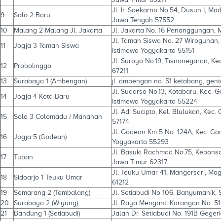
Jl. Ir. Soekarno No.54, Dusun I, M
9
Solo 2 Baru
Jawa Tengah 57552
10
Malang 2 Malang Jl. Jakarta
Jl. Jakarta No. 16 Penanggungan, 
Jl. Taman Siswa No. 27 Wirogunan,
11
Jogja 3 Taman Siswa
Istimewa Yogyakarta 55151
Jl. Suroyo No.19, Tisnonegaran, Ke
12
Probolinggo
67211
13
Surabaya 1 (Ambengan)
jl. ambengan no. 51 ketabang, gen
Jl. Sudarso No.13, Kotabaru, Kec.
14
Jogja 4 Kota Baru
Istimewa Yogyakarta 55224
Jl. Adi Sucipto, Kel. Blulukan, Ke
15
Solo 3 Colomadu / Manahan
57174
Jl. Godean Km 5 No. 124A, Kec. G
16
Jogja 5 (Godean)
Yogyakarta 55293
Jl. Basuki Rachmad No.75, Kebonsa
17
Tuban
Jawa Timur 62317
Jl. Teuku Umar 41, Mangersari, Mag
18
Sidoarjo 1 Teuku Umar
61212
19
Semarang 2 (Tembalang)
Jl. Setiabudi No 106, Banyumanik,
20
Surabaya 2 (Wiyung)
Jl. Raya Menganti Karangan No. 5
21
Bandung 1 (Setiabudi)
Jalan Dr. Setiabudi No. 191B Geger