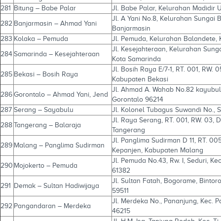
281
Bitung – Babe Palar
Jl. Babe Palar, Kelurahan Madidir 
Jl. A Yani No.8, Kelurahan Sungai
282
Banjarmasin – Ahmad Yani
Banjarmasin
283
Kolaka – Pemuda
Jl. Pemuda, Kelurahan Balandete,
Jl. Kesejahteraan, Kelurahan Sung
284
Samarinda – Kesejahteraan
Kota Samarinda
Jl. Bosih Raya E/7-1, RT. 001, RW. 
285
Bekasi – Bosih Raya
Kabupaten Bekasi
Jl. Ahmad A. Wahab No.82 kayubula
286
Gorontalo – Ahmad Yani, Jend
Gorontalo 96214
287
Serang – Sayabulu
Jl. Kolonel Tubagus Suwandi No., 
Jl. Raya Serang, RT. 001, RW. 03, 
288
Tangerang – Balaraja
Tangerang
Jl. Panglima Sudirman D 11, RT. 00
289
Malang – Panglima Sudirman
Kepanjen, Kabupaten Malang
Jl. Pemuda No.43, Rw. I, Seduri, K
290
Mojokerto – Pemuda
61382
Jl. Sultan Fatah, Bogorame, Bint
291
Demak – Sultan Hadiwijaya
59511
Jl. Merdeka No., Pananjung, Kec. 
292
Pangandaran – Merdeka
46215