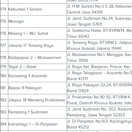
Jawa Barat 17114
Jl. H.M. Sarbini No.rt 5 28, Kebu
174
Kebumen 1 Sarbini
Central Java 54316
Jl. Jend. Sudirman No.34, Sukorejo, 
175
Wonogiri
Jawa Tengah 57611
Jl. Soekarno Hatta, RT.01/RW.14, 
176
Malang 1 – Wcr Suhat
Timur 65142
Jl. Tomang Raya, RT.1/RW.3, Jatipu
177
Jakarta 17 Tomang Raya
Khusus Ibukota Jakarta 11440
Jl. Mulawarman No.1, Manggar, Kec
178
Balikpapan 2 – Mulawarman
Timur 76116
179
Tegal 2 – Slawi
Jl. Raya Sel. Banjaran, Procot, Ke
Jl. Raya Telagasari – Kosambi No.
180
Karawang 3 Kosambi
Barat 41371
Jl. Raya Pekayon 22-24, RT.009/RW.
181
Bekasi 9 Pekayon
Barat 17424
Jl. Proklamasi No.90 92, RT.1/RW.4
182
Jakpus 18 Menteng Proklamasi
Pusat, Daerah Khusus Ibukota Jak
Jl. Jend Sudirman No. 302, Radund
183
Pemalang 1 Sudirman
Pemalang, Jawa Tengah 52353
Jl. Di Panjaitan No.103, Karangan
184
Indramayu 1 – Di Panjaitan
Barat 45212