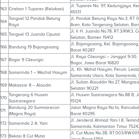
Jl. Tuparev No. 97, Kedungjaya, K
163
Cirebon 1 Tuparev (Relokasi)
45131
Tangsel 12 Pondok Betung
Jl. Pondok Betung Raya No.3, RT 
164
Raya
Aren, Kota Tangerang Selatan, Ban
Jl. Ir H. Juanda No.78, RT.3/RW.3, 
165
Tangsel 13 Juanda Ciputat
Selatan, Banten 15412
Jl. Bojongsoang, Kel. Bojongsoan
166
Bandung 19 Bojongsoang
Barat 40287
Jl. Raya Cileungsi – Jonggol 9-30, 
167
Bogor 9 Cileungsi
Bogor, Jawa Barat 16820
JL. Kh. Wahid Hasyim, Perum. Lestar
168
Samarinda 1 – Wachid Hasyim
Samarinda Utara, Kota Samarinda,
Jl. Sultan Alauddin No.27, Mangasa
169
Makassar 8 – Alaudin
Selatan 90221
Tangerang 6 Husein
Jl. Husein Sastranegara No.88 B, 
170
Sastranegara
15124
Bandung 20 Summarecon
Jalan Magna Raya No.1a, Rancabo
171
(Magna Raya)
Barat 40295
Jl. Jenderal Ahmad Yani I 8, Temin
172
Samarinda 2 A. Yani
Samarinda, Kalimantan Timur 7524
Jl. Cut Mutia No.3B, RT.003/RW.00
173
Bekasi 8 Cut Mutia