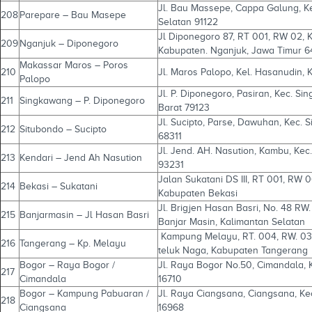
Jl. Bau Massepe, Cappa Galung, Kec
208
Parepare – Bau Masepe
Selatan 91122
Jl Diponegoro 87, RT 001, RW 02
209
Nganjuk – Diponegoro
Kabupaten. Nganjuk, Jawa Timur 6
Makassar Maros – Poros
210
Jl. Maros Palopo, Kel. Hasanudin, 
Palopo
Jl. P. Diponegoro, Pasiran, Kec. S
211
Singkawang – P. Diponegoro
Barat 79123
Jl. Sucipto, Parse, Dawuhan, Kec.
212
Situbondo – Sucipto
68311
Jl. Jend. AH. Nasution, Kambu, Kec
213
Kendari – Jend Ah Nasution
93231
Jalan Sukatani DS III, RT 001, RW
214
Bekasi – Sukatani
Kabupaten Bekasi
Jl. Brigjen Hasan Basri, No. 48 RW.
215
Banjarmasin – Jl Hasan Basri
Banjar Masin, Kalimantan Selatan
Kampung Melayu, RT. 004, RW. 03
216
Tangerang – Kp. Melayu
teluk Naga, Kabupaten Tangerang
Bogor – Raya Bogor /
Jl. Raya Bogor No.50, Cimandala, 
217
Cimandala
16710
Bogor – Kampung Pabuaran /
Jl. Raya Ciangsana, Ciangsana, Kec
218
Ciangsana
16968