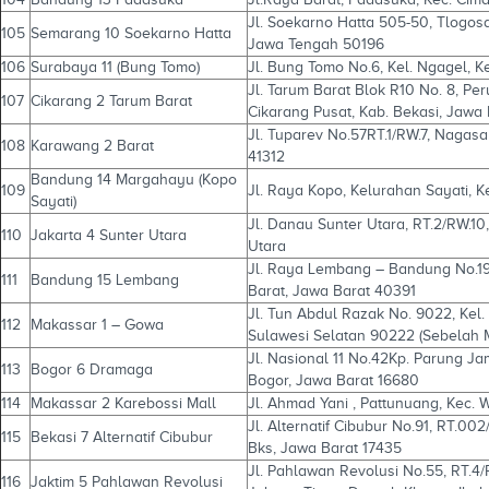
Jl. Soekarno Hatta 505-50, Tlogos
105
Semarang 10 Soekarno Hatta
Jawa Tengah 50196
106
Surabaya 11 (Bung Tomo)
Jl. Bung Tomo No.6, Kel. Ngagel, 
Jl. Tarum Barat Blok R10 No. 8, Pe
107
Cikarang 2 Tarum Barat
Cikarang Pusat, Kab. Bekasi, Jawa
Jl. Tuparev No.57RT.1/RW.7, Nagasa
108
Karawang 2 Barat
41312
Bandung 14 Margahayu (Kopo
109
Jl. Raya Kopo, Kelurahan Sayati,
Sayati)
Jl. Danau Sunter Utara, RT.2/RW.10,
110
Jakarta 4 Sunter Utara
Utara
Jl. Raya Lembang – Bandung No.19
111
Bandung 15 Lembang
Barat, Jawa Barat 40391
Jl. Tun Abdul Razak No. 9022, Kel
112
Makassar 1 – Gowa
Sulawesi Selatan 90222 (Sebelah 
Jl. Nasional 11 No.42Kp. Parung 
113
Bogor 6 Dramaga
Bogor, Jawa Barat 16680
114
Makassar 2 Karebossi Mall
Jl. Ahmad Yani , Pattunuang, Kec. 
Jl. Alternatif Cibubur No.91, RT.0
115
Bekasi 7 Alternatif Cibubur
Bks, Jawa Barat 17435
Jl. Pahlawan Revolusi No.55, RT.4/
116
Jaktim 5 Pahlawan Revolusi