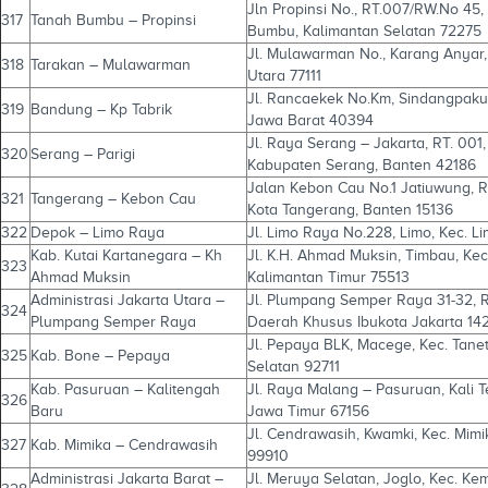
Jln Propinsi No., RT.007/RW.No 45,
317
Tanah Bumbu – Propinsi
Bumbu, Kalimantan Selatan 72275
Jl. Mulawarman No., Karang Anyar, 
318
Tarakan – Mulawarman
Utara 77111
Jl. Rancaekek No.Km, Sindangpak
319
Bandung – Kp Tabrik
Jawa Barat 40394
Jl. Raya Serang – Jakarta, RT. 001
320
Serang – Parigi
Kabupaten Serang, Banten 42186
Jalan Kebon Cau No.1 Jatiuwung, R
321
Tangerang – Kebon Cau
Kota Tangerang, Banten 15136
322
Depok – Limo Raya
Jl. Limo Raya No.228, Limo, Kec. L
Kab. Kutai Kartanegara – Kh
Jl. K.H. Ahmad Muksin, Timbau, Ke
323
Ahmad Muksin
Kalimantan Timur 75513
Administrasi Jakarta Utara –
Jl. Plumpang Semper Raya 31-32, RT
324
Plumpang Semper Raya
Daerah Khusus Ibukota Jakarta 14
Jl. Pepaya BLK, Macege, Kec. Tane
325
Kab. Bone – Pepaya
Selatan 92711
Kab. Pasuruan – Kalitengah
Jl. Raya Malang – Pasuruan, Kali T
326
Baru
Jawa Timur 67156
Jl. Cendrawasih, Kwamki, Kec. Mim
327
Kab. Mimika – Cendrawasih
99910
Administrasi Jakarta Barat –
Jl. Meruya Selatan, Joglo, Kec. K