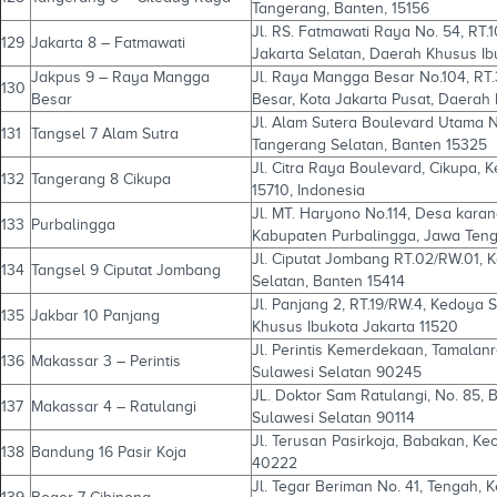
Tangerang, Banten, 15156
Jl. RS. Fatmawati Raya No. 54, RT.1
129
Jakarta 8 – Fatmawati
Jakarta Selatan, Daerah Khusus Ib
Jakpus 9 – Raya Mangga
Jl. Raya Mangga Besar No.104, RT
130
Besar
Besar, Kota Jakarta Pusat, Daerah
Jl. Alam Sutera Boulevard Utama N
131
Tangsel 7 Alam Sutra
Tangerang Selatan, Banten 15325
Jl. Citra Raya Boulevard, Cikupa, 
132
Tangerang 8 Cikupa
15710, Indonesia
Jl. MT. Haryono No.114, Desa kara
133
Purbalingga
Kabupaten Purbalingga, Jawa Ten
Jl. Ciputat Jombang RT.02/RW.01, K
134
Tangsel 9 Ciputat Jombang
Selatan, Banten 15414
Jl. Panjang 2, RT.19/RW.4, Kedoya S
135
Jakbar 10 Panjang
Khusus Ibukota Jakarta 11520
Jl. Perintis Kemerdekaan, Tamalan
136
Makassar 3 – Perintis
Sulawesi Selatan 90245
JL. Doktor Sam Ratulangi, No. 85, 
137
Makassar 4 – Ratulangi
Sulawesi Selatan 90114
Jl. Terusan Pasirkoja, Babakan, K
138
Bandung 16 Pasir Koja
40222
Jl. Tegar Beriman No. 41, Tengah, 