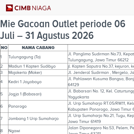
Mie Gacoan Outlet periode 06
Juli – 31 Agustus 2026
NO
NAMA CABANG
Jl. Panglima Sudirman No.73, Kepa
1
Tulungagung (Ta)
Tulungagung, Jawa Timur 66212
2
Madiun 1 Kapten Sudibyo
jl. Kapten Saputra No.37, kejuron,
3
Mojokerto (Moker)
Jl. Jenderal Sudirman , Mergelo, J
Jl. Pahlawan Kusuma Bangsa, Banja
4
Kediri 1 Joyoboyo
64129
Jl. Babarsari No. 12, Kel. Caturtu
5
Jogja 1 (Babasari)
Yogyakarta
Jl. Urip Sumoharjo RT.05/RW.11, 
6
Ponorogo
Kabupaten Ponorogo, Jawa Timur 
Jl. Urip Sumoharjo No.21, Tugu, K
7
Jombang 1 Urip Sumoharjo
Jawa Timur 61419
Jalan Diponegoro No.53, Pelem, Pel
8
Ngawi
Jawa Timur 63211