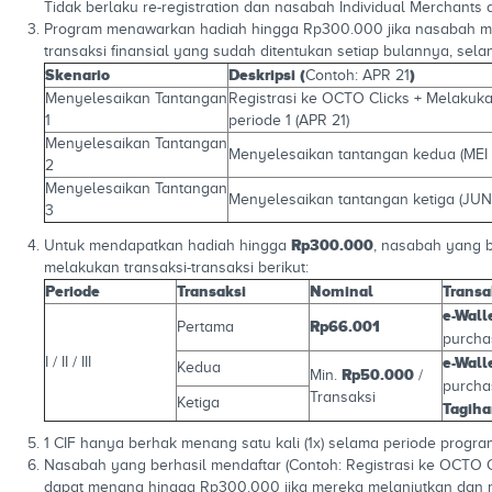
Tidak berlaku re-registration dan nasabah Individual Merchants
Program menawarkan hadiah hingga Rp300.000 jika nasabah me
transaksi finansial yang sudah ditentukan setiap bulannya, selam
Skenario
Deskripsi (
)
Contoh: APR 21
Menyelesaikan Tantangan
Registrasi ke OCTO Clicks + Melakukan
1
periode 1 (APR 21)
Menyelesaikan Tantangan
Menyelesaikan tantangan kedua (MEI 
2
Menyelesaikan Tantangan
Menyelesaikan tantangan ketiga (JUN 
3
Rp300.000
Untuk mendapatkan hadiah hingga
, nasabah yang b
melakukan transaksi-transaksi berikut:
Periode
Transaksi
Nominal
Transa
e-Wall
Rp66.001
Pertama
purcha
I / II / III
e-Wall
Kedua
Rp50.000
Min.
/
purcha
Transaksi
Ketiga
Tagih
1 CIF hanya berhak menang satu kali (1x) selama periode progra
Nasabah yang berhasil mendaftar (Contoh: Registrasi ke OCTO 
dapat menang hingga Rp300.000 jika mereka melanjutkan dan m