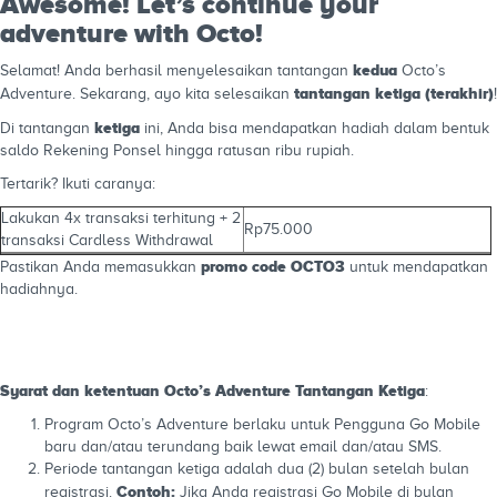
Awesome! Let’s continue your
adventure with Octo!
kedua
Selamat! Anda berhasil menyelesaikan tantangan
Octo’s
tantangan ketiga (terakhir)
Adventure. Sekarang, ayo kita selesaikan
!
ketiga
Di tantangan
ini, Anda bisa mendapatkan hadiah dalam bentuk
saldo Rekening Ponsel hingga ratusan ribu rupiah.
Tertarik? Ikuti caranya:
Lakukan 4x transaksi terhitung + 2
Rp75.000
transaksi Cardless Withdrawal
promo code OCTO3
Pastikan Anda memasukkan
untuk mendapatkan
hadiahnya.
Syarat dan ketentuan Octo’s Adventure Tantangan Ketiga
:
Program Octo’s Adventure berlaku untuk Pengguna Go Mobile
baru dan/atau terundang baik lewat email dan/atau SMS.
Periode tantangan ketiga adalah dua (2) bulan setelah bulan
Contoh:
registrasi.
Jika Anda registrasi Go Mobile di bulan