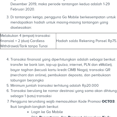
Desember 2019, maka periode tantangan kedua adalah 1-29
Februari 2020.
Di tantangan ketiga, pengguna Go Mobile berkesempatan untuk
mendapatkan hadiah untuk masing-masing tantangan yang
diselesaikan:
Melakukan 4 (empat) transaksi
finansial + 2 (dua) Cardless
Hadiah saldo Rekening Ponsel Rp75
Withdrawal/Tarik tanpa Tunai
Transaksi finansial yang diperhitungkan adalah sebagai berikut:
transfer ke bank lain, top-up (pulsa, internet, PLN dan eWallet),
bayar tagihan (kecuali kartu kredit CIMB Niaga), transaksi QR
(merchant dan online), pembukaan deposito, dan pembukaan
tabungan berjangka
Minimum jumlah transaksi terhitung adalah Rp20.000
Transaksi berulang ke nomor destinasi yang sama akan dihitung
sebagai 1 (satu) transaksi
OCTO3
Pengguna terundang wajib memasukkan Kode Promosi
.
Ikuti langkah-langkah berikut:
Login ke Go Mobile