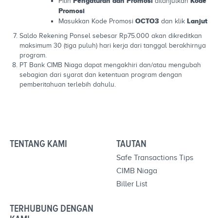
Pengaturan dan Promosi
Kode
Pilih
dilanjutkan
Promosi
OCTO3
Lanjut
Masukkan Kode Promosi
dan klik
Saldo Rekening Ponsel sebesar Rp75.000 akan dikreditkan
maksimum 30 (tiga puluh) hari kerja dari tanggal berakhirnya
program.
PT Bank CIMB Niaga dapat mengakhiri dan/atau mengubah
sebagian dari syarat dan ketentuan program dengan
pemberitahuan terlebih dahulu.
TENTANG KAMI
TAUTAN
Safe Transactions Tips
CIMB Niaga
Biller List
TERHUBUNG DENGAN