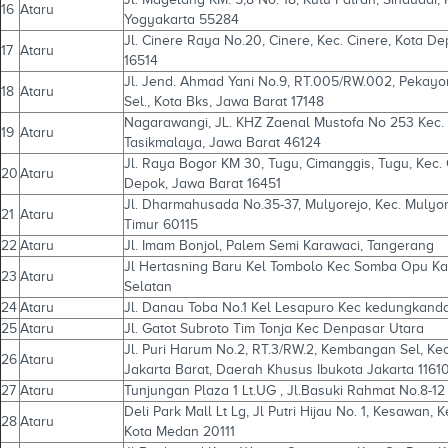
16
Ataru
Yogyakarta 55284
Jl. Cinere Raya No.20, Cinere, Kec. Cinere, Kota D
17
Ataru
16514
Jl. Jend. Ahmad Yani No.9, RT.005/RW.002, Pekayo
18
Ataru
Sel., Kota Bks, Jawa Barat 17148
Nagarawangi, JL. KHZ Zaenal Mustofa No 253 Kec. 
19
Ataru
Tasikmalaya, Jawa Barat 46124
Jl. Raya Bogor KM 30, Tugu, Cimanggis, Tugu, Kec.
20
Ataru
Depok, Jawa Barat 16451
Jl. Dharmahusada No.35-37, Mulyorejo, Kec. Mulyor
21
Ataru
Timur 60115
22
Ataru
Jl. Imam Bonjol, Palem Semi Karawaci, Tangerang
Jl Hertasning Baru Kel Tombolo Kec Somba Opu K
23
Ataru
Selatan
24
Ataru
Jl. Danau Toba No.1 Kel Lesapuro Kec kedungkan
25
Ataru
Jl. Gatot Subroto Tim Tonja Kec Denpasar Utara
Jl. Puri Harum No.2, RT.3/RW.2, Kembangan Sel, Ke
26
Ataru
Jakarta Barat, Daerah Khusus Ibukota Jakarta 1161
27
Ataru
Tunjungan Plaza 1 Lt.UG , Jl.Basuki Rahmat No.8-12
Deli Park Mall Lt Lg, Jl Putri Hijau No. 1, Kesawan, 
28
Ataru
Kota Medan 20111