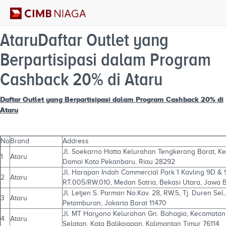
AtaruDaftar Outlet yang
Berpartisipasi dalam Program
Cashback 20% di Ataru
Daftar Outlet yang Berpartisipasi dalam
Program Cashback
20% di
Ataru
No
Brand
Address
Jl. Soekarno Hatta Kelurahan Tengkerang Barat, 
1
Ataru
Damai Kota Pekanbaru, Riau 28292
Jl. Harapan Indah Commercial Park 1 Kavling 9D &
2
Ataru
RT.005/RW.010, Medan Satria, Bekasi Utara, Jawa B
Jl. Letjen S. Parman No.Kav. 28, RW.5, Tj. Duren Sel.
3
Ataru
Petamburan, Jakarta Barat 11470
Jl. MT Haryono Kelurahan Gn. Bahagia, Kecamatan
4
Ataru
Selatan, Kota Balikpapan, Kalimantan Timur 76114