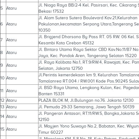
Jl. Niaga Raya BB/2-4 Kel. Pasirsari, Kec. Cikarang
5
Ataru
Bekasi 17532
Jl. Alam Sutera Sutera Boulevard Kav.21,Kelurahan
6
Ataru
Pakulonan,kecamatan Serpong Utara,Tangerang Se
10350
Jl. Brigjend Dharsono By Pass RT. 05 RW. 06 Kel. 
7
Ataru
Kesambi Kota Cirebon 45132
Jl. Bintaro Utama Raya Sektor CBD Kav.No.11/B7 No.
8
Ataru
Jaya, Kec. Pondok Aren, Tangerang Selatan 15220
Jl. Raya Kalibata No.1, RT.9/RW.4, Rawajati, Kec. Pa
9
Ataru
Selatan, Jakarta 12750
Jl.Perintis kemerdekaan km 9, Kelurahan Tamalan
10
Ataru
Tamalanrea RT.004 / RW.001 Kode Pos.90245 Sulaw
Jl. BSD Raya Utama, Lengkong Kulon, Kec. Pageda
11
Ataru
Banten 15331
12
Ataru
PLAZA BLOK M, Jl.Bulungan no.76. Jakarta 12130
13
Ataru
Jl. Pemuda 29-33 Semarang, Jawa Tengah 50139
Jl. Pangeran Antasari, RT.11/RW.5, Bangka,Jakarta S
14
Ataru
12150
Jl. Mayjen Yono Suwoyo No.2, Babatan, Kec. Wiyun
15
Ataru
Timur 60227
Jl. Magelang KM. 5,8 No. 18, Kutu Patran, Sinduadi, 