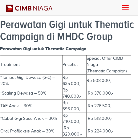
Toggle
naviga
Perawatan Gigi untuk Thematic
Campaign di MHDC Group
Perawatan Gigi untuk Thematic Campaign
Special Offer CIMB
Treatment
Pricelist
Niaga
(Thematic Campaign)
*Tambal Gigi Dewasa (GIC) –
Rp
Rp 508.000,-
20%
635.000,-
Rp
*Scaling Dewasa – 50%
Rp 370.000,-
740.000,-
Rp
TAF Anak – 30%
Rp 276.500,-
395.000,-
Rp
*Cabut Gigi Susu Anak – 30%
Rp 518.000,-
740.000,-
Rp
Oral Profilaksis Anak – 30%
Rp 224.000,-
320.000,-