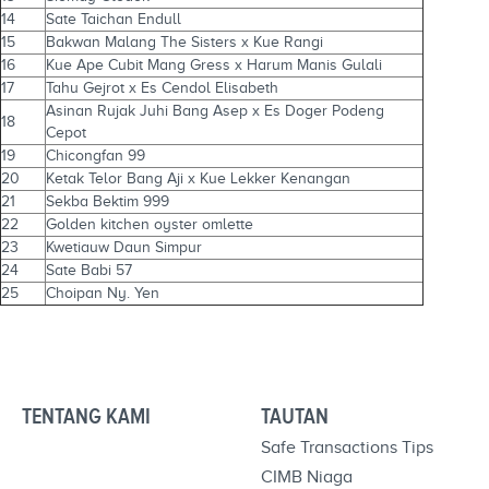
14
Sate Taichan Endull
15
Bakwan Malang The Sisters x Kue Rangi
16
Kue Ape Cubit Mang Gress x Harum Manis Gulali
17
Tahu Gejrot x Es Cendol Elisabeth
Asinan Rujak Juhi Bang Asep x Es Doger Podeng
18
Cepot
19
Chicongfan 99
20
Ketak Telor Bang Aji x Kue Lekker Kenangan
21
Sekba Bektim 999
22
Golden kitchen oyster omlette
23
Kwetiauw Daun Simpur
24
Sate Babi 57
25
Choipan Ny. Yen
TENTANG KAMI
TAUTAN
Safe Transactions Tips
CIMB Niaga