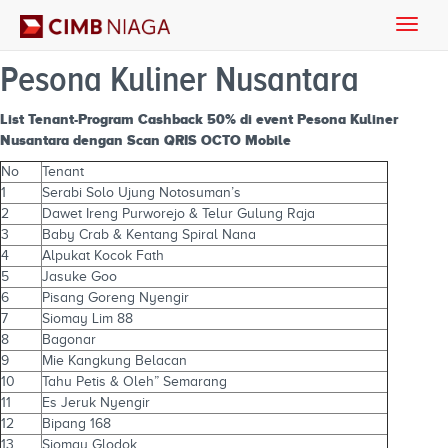
Toggle
naviga
Pesona Kuliner Nusantara
List Tenant-Program Cashback 50% di event Pesona Kuliner
Nusantara dengan Scan QRIS OCTO Mobile
No
Tenant
1
Serabi Solo Ujung Notosuman’s
2
Dawet Ireng Purworejo & Telur Gulung Raja
3
Baby Crab & Kentang Spiral Nana
4
Alpukat Kocok Fath
5
Jasuke Goo
6
Pisang Goreng Nyengir
7
Siomay Lim 88
8
Bagonar
9
Mie Kangkung Belacan
10
Tahu Petis & Oleh” Semarang
11
Es Jeruk Nyengir
12
Bipang 168
13
Siomay Glodok